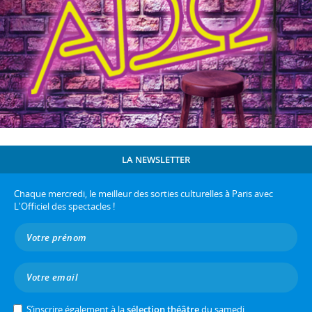
LA NEWSLETTER
Chaque mercredi, le meilleur des sorties culturelles à Paris avec
L'Officiel des spectacles !
S’inscrire également à la
sélection théâtre
du samedi