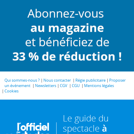
Qui sommes-nous ?
Nous contacter
Régie publicitaire
Proposer
un événement
Newsletters
CGV
CGU
Mentions légales
Cookies
Le guide du
spectacle
à