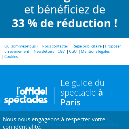
Qui sommes-nous ?
Nous contacter
Régie publicitaire
Proposer
un événement
Newsletters
CGV
CGU
Mentions légales
Cookies
Le guide du
spectacle
à
Paris
Nous nous engageons à respecter votre
Créé en 1946, L'Officiel des spectacles est
l'hebdomadaire de
référence du spectacle à Paris
et dans sa région. Pièces de théâtre,
confidentialité.