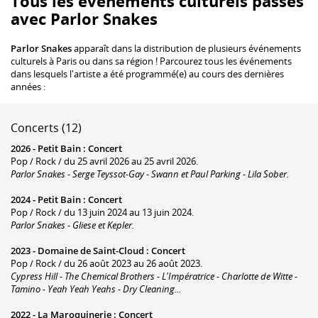
Tous les événements culturels passés
avec Parlor Snakes
Parlor Snakes
apparaît dans la distribution de plusieurs événements
culturels à Paris ou dans sa région ! Parcourez tous les événements
dans lesquels l'artiste a été programmé(e) au cours des dernières
années :
Concerts (12)
2026 -
Petit Bain
:
Concert
Pop / Rock / du 25 avril 2026 au 25 avril 2026.
Parlor Snakes - Serge Teyssot-Gay - Swann et Paul Parking - Lila Sober.
2024 -
Petit Bain
:
Concert
Pop / Rock / du 13 juin 2024 au 13 juin 2024.
Parlor Snakes - Gliese et Kepler.
2023 -
Domaine de Saint-Cloud
:
Concert
Pop / Rock / du 26 août 2023 au 26 août 2023.
Cypress Hill - The Chemical Brothers - L'Impératrice - Charlotte de Witte -
Tamino - Yeah Yeah Yeahs - Dry Cleaning...
2022 -
La Maroquinerie
:
Concert