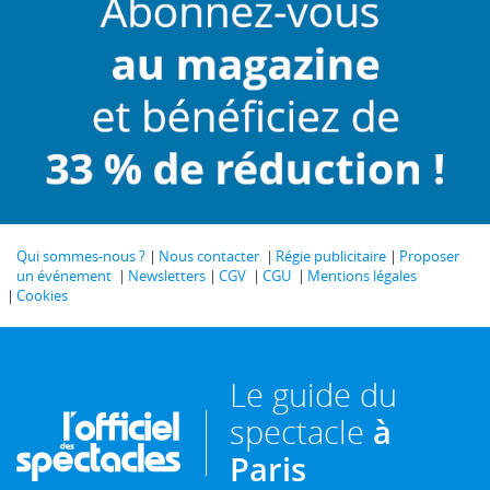
Qui sommes-nous ?
Nous contacter
Régie publicitaire
Proposer
un événement
Newsletters
CGV
CGU
Mentions légales
Cookies
Le guide du
spectacle
à
Paris