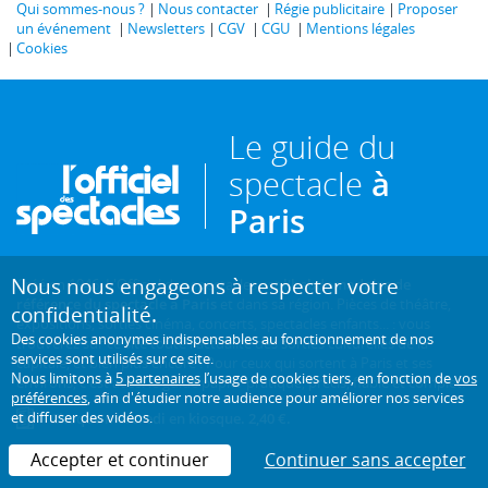
Qui sommes-nous ?
Nous contacter
Régie publicitaire
Proposer
un événement
Newsletters
CGV
CGU
Mentions légales
Cookies
Le guide du
spectacle
à
Paris
Nous nous engageons à respecter votre
Créé en 1946, L'Officiel des spectacles est
l'hebdomadaire de
référence du spectacle à Paris
et dans sa région. Pièces de théâtre,
confidentialité.
expositions, sorties cinéma, concerts, spectacles enfants... : vous
Des cookies anonymes indispensables au fonctionnement de nos
trouverez sur ce site toute l'actualité des sorties culturelles de la
services sont utilisés sur ce site.
capitale, et bien plus encore ! Pour ceux qui sortent à Paris et ses
Nous limitons à
5 partenaires
l’usage de cookies tiers, en fonction de
vos
environs, c'est aussi le guide papier pratique, précis, fiable et complet.
préférences
, afin d'étudier notre audience pour améliorer nos services
et diffuser des vidéos.
Chaque mercredi en kiosque. 2,40 €.
Accepter et continuer
Continuer sans accepter