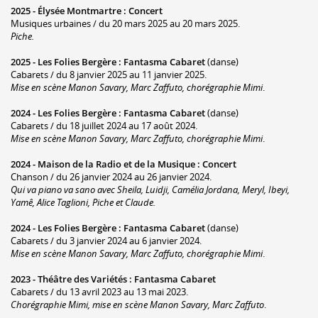
2025 -
Élysée Montmartre
:
Concert
Musiques urbaines / du 20 mars 2025 au 20 mars 2025.
Piche.
2025 -
Les Folies Bergère
:
Fantasma Cabaret
(danse)
Cabarets / du 8 janvier 2025 au 11 janvier 2025.
Mise en scène Manon Savary, Marc Zaffuto, chorégraphie Mimi
.
2024 -
Les Folies Bergère
:
Fantasma Cabaret
(danse)
Cabarets / du 18 juillet 2024 au 17 août 2024.
Mise en scène Manon Savary, Marc Zaffuto, chorégraphie Mimi
.
2024 -
Maison de la Radio et de la Musique
:
Concert
Chanson / du 26 janvier 2024 au 26 janvier 2024.
Qui va piano va sano avec Sheila, Luidji, Camélia Jordana, Meryl, Ibeyi,
Yamê, Alice Taglioni, Piche et Claude.
2024 -
Les Folies Bergère
:
Fantasma Cabaret
(danse)
Cabarets / du 3 janvier 2024 au 6 janvier 2024.
Mise en scène Manon Savary, Marc Zaffuto, chorégraphie Mimi
.
2023 -
Théâtre des Variétés
:
Fantasma Cabaret
Cabarets / du 13 avril 2023 au 13 mai 2023.
Chorégraphie Mimi, mise en scène Manon Savary, Marc Zaffuto
.