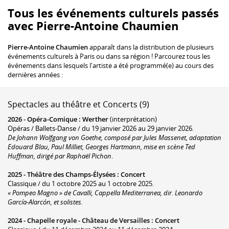
Tous les événements culturels passés
avec Pierre-Antoine Chaumien
Pierre-Antoine Chaumien
apparaît dans la distribution de plusieurs
événements culturels à Paris ou dans sa région ! Parcourez tous les
événements dans lesquels l'artiste a été programmé(e) au cours des
dernières années :
Spectacles au théâtre et Concerts (9)
2026 -
Opéra-Comique
:
Werther
(interprétation)
Opéras / Ballets-Danse / du 19 janvier 2026 au 29 janvier 2026.
De Johann Wolfgang von Goethe, composé par Jules Massenet, adaptation
Edouard Blau, Paul Milliet, Georges Hartmann, mise en scène Ted
Huffman, dirigé par Raphaël Pichon
.
2025 -
Théâtre des Champs-Élysées
:
Concert
Classique / du 1 octobre 2025 au 1 octobre 2025.
« Pompeo Magno » de Cavalli, Cappella Mediterranea, dir. Leonardo
García-Alarcón, et solistes.
2024 -
Chapelle royale - Château de Versailles
:
Concert