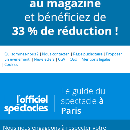
Qui sommes-nous ?
Nous contacter
Régie publicitaire
Proposer
un événement
Newsletters
CGV
CGU
Mentions légales
Cookies
Le guide du
spectacle
à
Paris
Nous nous engageons à respecter votre
Créé en 1946, L'Officiel des spectacles est
l'hebdomadaire de