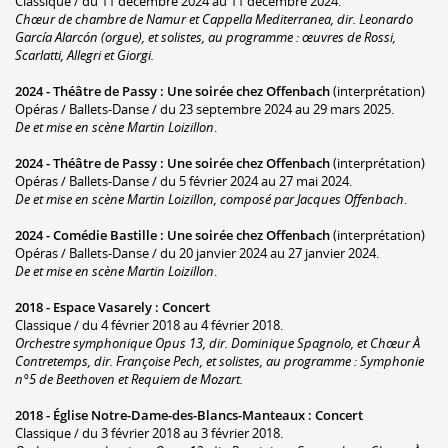
Classique / du 11 décembre 2024 au 11 décembre 2024.
Chœur de chambre de Namur et Cappella Mediterranea, dir. Leonardo
García Alarcón (orgue), et solistes, au programme : œuvres de Rossi,
Scarlatti, Allegri et Giorgi.
2024 -
Théâtre de Passy
:
Une soirée chez Offenbach
(interprétation)
Opéras / Ballets-Danse / du 23 septembre 2024 au 29 mars 2025.
De et mise en scène Martin Loizillon
.
2024 -
Théâtre de Passy
:
Une soirée chez Offenbach
(interprétation)
Opéras / Ballets-Danse / du 5 février 2024 au 27 mai 2024.
De et mise en scène Martin Loizillon, composé par Jacques Offenbach
.
2024 -
Comédie Bastille
:
Une soirée chez Offenbach
(interprétation)
Opéras / Ballets-Danse / du 20 janvier 2024 au 27 janvier 2024.
De et mise en scène Martin Loizillon
.
2018 -
Espace Vasarely
:
Concert
Classique / du 4 février 2018 au 4 février 2018.
Orchestre symphonique Opus 13, dir. Dominique Spagnolo, et Chœur À
Contretemps, dir. Françoise Pech, et solistes, au programme : Symphonie
n°5 de Beethoven et Requiem de Mozart.
2018 -
Église Notre-Dame-des-Blancs-Manteaux
:
Concert
Classique / du 3 février 2018 au 3 février 2018.