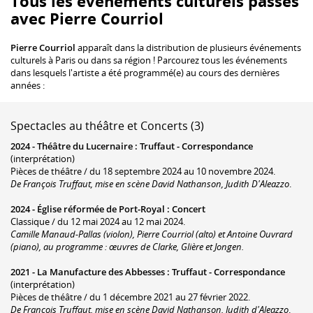
Tous les événements culturels passés
avec Pierre Courriol
Pierre Courriol
apparaît dans la distribution de plusieurs événements
culturels à Paris ou dans sa région ! Parcourez tous les événements
dans lesquels l'artiste a été programmé(e) au cours des dernières
années :
Spectacles au théâtre et Concerts (3)
2024 -
Théâtre du Lucernaire
:
Truffaut - Correspondance
(interprétation)
Pièces de théâtre / du 18 septembre 2024 au 10 novembre 2024.
De François Truffaut, mise en scène David Nathanson, Judith D'Aleazzo
.
2024 -
Église réformée de Port-Royal
:
Concert
Classique / du 12 mai 2024 au 12 mai 2024.
Camille Manaud-Pallas (violon), Pierre Courriol (alto) et Antoine Ouvrard
(piano), au programme : œuvres de Clarke, Glière et Jongen.
2021 -
La Manufacture des Abbesses
:
Truffaut - Correspondance
(interprétation)
Pièces de théâtre / du 1 décembre 2021 au 27 février 2022.
De François Truffaut, mise en scène David Nathanson, Judith d'Aleazzo
.