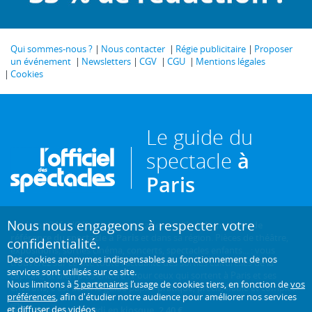
Qui sommes-nous ?
Nous contacter
Régie publicitaire
Proposer
un événement
Newsletters
CGV
CGU
Mentions légales
Cookies
Le guide du
spectacle
à
Paris
Nous nous engageons à respecter votre
Créé en 1946, L'Officiel des spectacles est
l'hebdomadaire de
référence du spectacle à Paris
et dans sa région. Pièces de théâtre,
confidentialité.
expositions, sorties cinéma, concerts, spectacles enfants... : vous
Des cookies anonymes indispensables au fonctionnement de nos
trouverez sur ce site toute l'actualité des sorties culturelles de la
services sont utilisés sur ce site.
capitale, et bien plus encore ! Pour ceux qui sortent à Paris et ses
Nous limitons à
5 partenaires
l’usage de cookies tiers, en fonction de
vos
environs, c'est aussi le guide papier pratique, précis, fiable et complet.
préférences
, afin d'étudier notre audience pour améliorer nos services
et diffuser des vidéos.
Chaque mercredi en kiosque. 2,40 €.