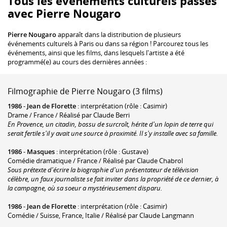
Tous les événements culturels passés
avec Pierre Nougaro
Pierre Nougaro
apparaît dans la distribution de plusieurs
événements culturels à Paris ou dans sa région ! Parcourez tous les
événements, ainsi que les films, dans lesquels l'artiste a été
programmé(e) au cours des dernières années :
Filmographie de Pierre Nougaro (3 films)
1986
-
Jean de Florette
: interprétation (rôle : Casimir)
Drame / France / Réalisé par Claude Berri
En Provence, un citadin, bossu de surcroît, hérite d'un lopin de terre qui
serait fertile s'il y avait une source à proximité. Il s'y installe avec sa famille.
1986
-
Masques
: interprétation (rôle : Gustave)
Comédie dramatique / France / Réalisé par Claude Chabrol
Sous prétexte d'écrire la biographie d'un présentateur de télévision
célèbre, un faux journaliste se fait inviter dans la propriété de ce dernier, à
la campagne, où sa soeur a mystérieusement disparu.
1986
-
Jean de Florette
: interprétation (rôle : Casimir)
Comédie / Suisse, France, Italie / Réalisé par Claude Langmann