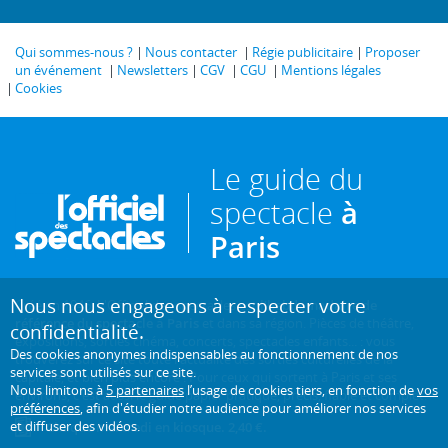
Qui sommes-nous ?
Nous contacter
Régie publicitaire
Proposer
un événement
Newsletters
CGV
CGU
Mentions légales
Cookies
Le guide du
spectacle
à
Paris
Nous nous engageons à respecter votre
Créé en 1946, L'Officiel des spectacles est
l'hebdomadaire de
référence du spectacle à Paris
et dans sa région. Pièces de théâtre,
confidentialité.
expositions, sorties cinéma, concerts, spectacles enfants... : vous
Des cookies anonymes indispensables au fonctionnement de nos
trouverez sur ce site toute l'actualité des sorties culturelles de la
services sont utilisés sur ce site.
capitale, et bien plus encore ! Pour ceux qui sortent à Paris et ses
Nous limitons à
5 partenaires
l’usage de cookies tiers, en fonction de
vos
environs, c'est aussi le guide papier pratique, précis, fiable et complet.
préférences
, afin d'étudier notre audience pour améliorer nos services
et diffuser des vidéos.
Chaque mercredi en kiosque. 2,40 €.