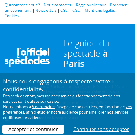
Qui sommes-nous ?
Nous contacter
Régie publicitaire
Proposer
un événement
Newsletters
CGV
CGU
Mentions légales
Cookies
Le guide du
spectacle
à
Paris
Nous nous engageons à respecter votre
Créé en 1946, L'Officiel des spectacles est
l'hebdomadaire de
référence du spectacle à Paris
et dans sa région. Pièces de théâtre,
confidentialité.
expositions, sorties cinéma, concerts, spectacles enfants... : vous
Des cookies anonymes indispensables au fonctionnement de nos
trouverez sur ce site toute l'actualité des sorties culturelles de la
services sont utilisés sur ce site.
capitale, et bien plus encore ! Pour ceux qui sortent à Paris et ses
Nous limitons à
5 partenaires
l’usage de cookies tiers, en fonction de
vos
environs, c'est aussi le guide papier pratique, précis, fiable et complet.
préférences
, afin d'étudier notre audience pour améliorer nos services
et diffuser des vidéos.
Chaque mercredi en kiosque. 2,40 €.
Accepter et continuer
Continuer sans accepter