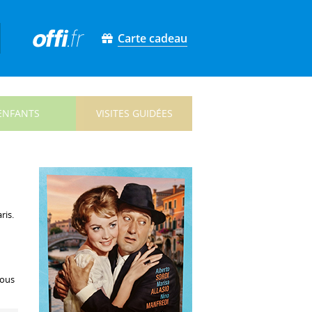
Carte cadeau
ENFANTS
VISITES GUIDÉES
ris.
tous