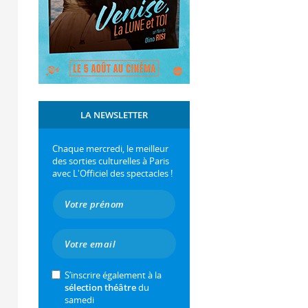
LA NEWSLETTER
Chaque mercredi, le meilleur
des sorties culturelles à Paris
avec L'Officiel des spectacles !
S’inscrire également à la
sélection théâtre
du
samedi