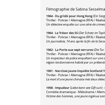
Filmographie de Sabina Sesselman
1964
-
Du grisbi pour Hong Kong
(
Ein Sar
Thriller - Policier / Allemagne (RFA) / Réal
Un détective enquête sur une série de crimes
1964
-
Le Trésor des SS
(
Der Schatz im Topli
Thriller - Policier / Allemagne (RFA) / Réali
Un journaliste, 14 ans après la fin de la Sec
1962
-
La Porte aux sept serrures
(
Die Tur
Thriller - Policier / Allemagne (RFA) / Réali
Un inspecteur de police enquêtant sur une s
région londonnienne habité par un prétend
1961
-
Narcisse jaune inquiète Scotland 
Thriller - Policier / Allemagne (RFA) / Réal
La mort d'une jeune chinoise met deux détect
1958
-
Impudeur
(
Liebe kann wie Gift sun
) 
Comédie dramatique - Mélodrame / Allemag
Victime des hommes, une jeune ingénue somb