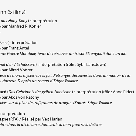
n (5 films)
g aus Hong-Kong
) : interprétation
isé par Manfred R. Kohler
.
tzsee
) : interprétation
sé par Franz Antel
onde Guerre Mondiale, tente de retrouver un trésor SS englouti dans un lac.
 mit den 7 Schlössern
) : interprétation (rôle : Sybil Lansdown)
sé par Alfred Vohrer
érie de morts mystérieuses fait d'étranges découvertes dans un manoir de la
u docteur. D'après un roman d'Edgar Wallace.
Yard
(
Das Geheimnis der gelben Narzisson
) : interprétation (rôle : Anne Rider)
isé par Akos von Ratony
ives sur la piste de trafiquants de drogue. D'après Edgar Wallace.
: interprétation
ne (RFA) / Réalisé par Veit Harlan
re dans la déchéance dont seule la mort pourra la délivrer.