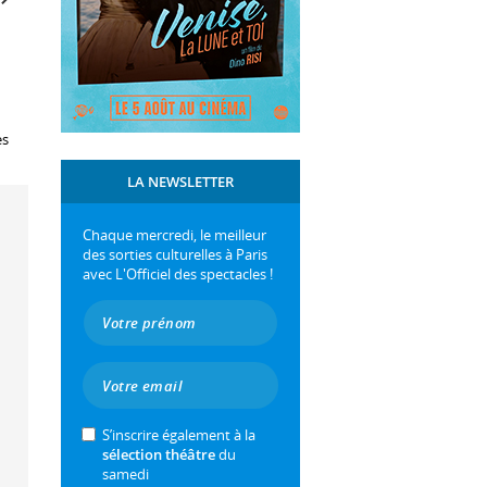
es
LA NEWSLETTER
Chaque mercredi, le meilleur
des sorties culturelles à Paris
avec L'Officiel des spectacles !
S’inscrire également à la
sélection théâtre
du
samedi