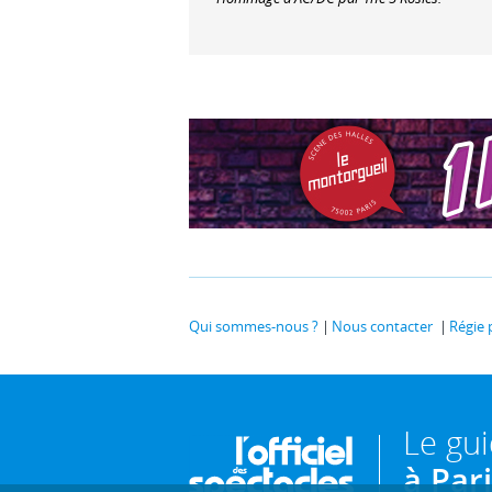
Qui sommes-nous ?
Nous contacter
Régie 
Le gu
à Par