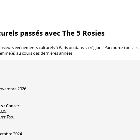
urels passés avec The 5 Rosies
lusieurs événements culturels à Paris ou dans sa région ! Parcourez tous les
rammé(e) au cours des dernières années :
novembre 2026.
ts
:
Concert
025.
Fuzz Top.
vembre 2024.