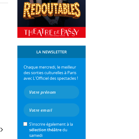
LA NEWSLETTER
Chaque mercredi, le meilleur
des sorties culturelles à Paris
avec L'Officiel des spectacles !
S’inscrire également à la
sélection théâtre
du
samedi