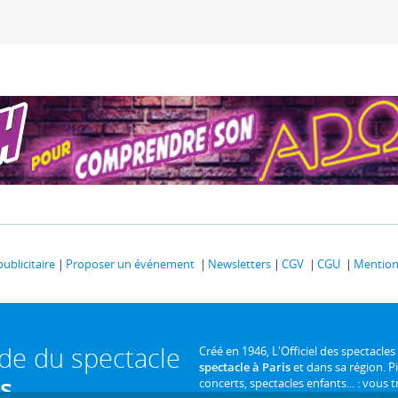
publicitaire
Proposer un événement
Newsletters
CGV
CGU
Mentions
ide du spectacle
Créé en 1946, L'Officiel des spectacles
spectacle à Paris
et dans sa région. P
is
concerts, spectacles enfants... : vous t