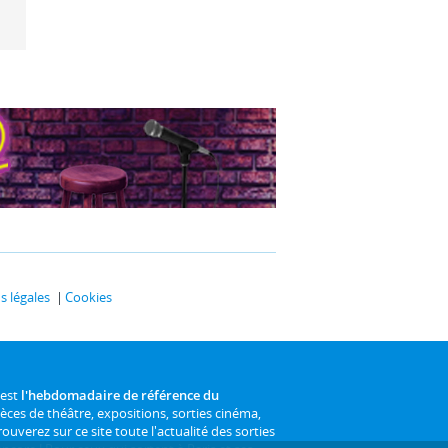
 légales
Cookies
 est
l'hebdomadaire de référence du
ièces de théâtre, expositions, sorties cinéma,
rouverez sur ce site toute l'actualité des sorties