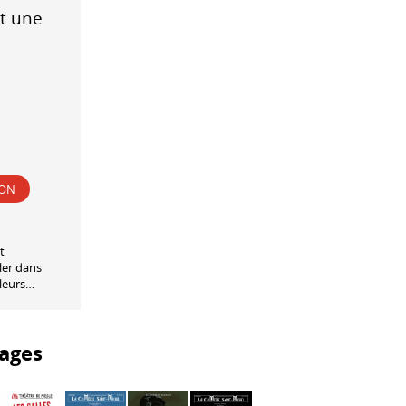
st une
ION
t
iler dans
uleurs…
ages