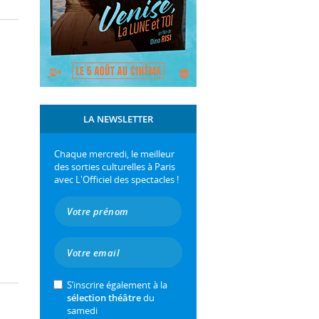
LA NEWSLETTER
Chaque mercredi, le meilleur
des sorties culturelles à Paris
avec L'Officiel des spectacles !
S’inscrire également à la
sélection théâtre
du
samedi