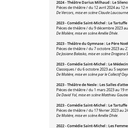
2024 -
Théâtre Darius Milhaud
:
Le Silenc
Pièces de théâtre / du 12 avril 2024 au 12 
De Vercors, mise en scène Claude Laucourne
2023 -
Comédie Saint-Michel
:
Le Tartuffe
Pièces de théâtre / du 9 décembre 2023 au 1
De Molière, mise en scène Amélie Dhée
.
2023 -
Théâtre du Gymnase
:
Le Père Noël
Pièces de théâtre / du 7 octobre 2023 au 27
De Josiane Balasko, mise en scène Dragana S
2023 -
Comédie Saint-Michel
:
Le Médecin
Classiques / du 6 octobre 2023 au 5 septe
De Molière, mise en scène par le Collectif Ox
2023 -
Théâtre de Nesle
:
Les Salles d'atte
Pièces de théâtre / du 1 mars 2023 au 19 m
De David Yol, mise en scène Matthieu Gautie
2023 -
Comédie Saint-Michel
:
Le Tartuffe
Pièces de théâtre / du 17 février 2023 au 24
De Molière, mise en scène Amélie Dhée
.
2022 -
Comédie Saint-Michel
:
Les Femme