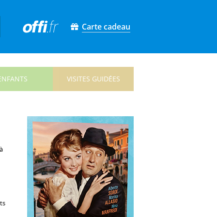
Carte cadeau
ENFANTS
VISITES GUIDÉES
à
ts