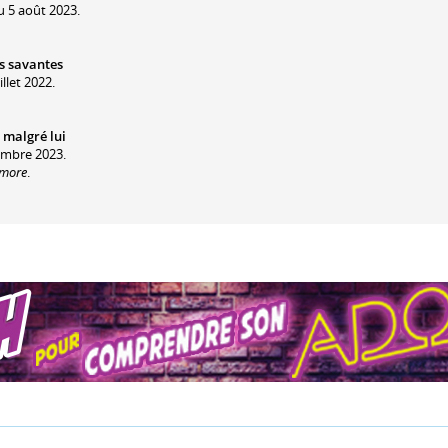
u 5 août 2023.
s savantes
llet 2022.
 malgré lui
embre 2023.
ymore
.