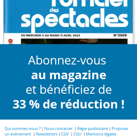
Qui sommes-nous ?
Nous contacter
Régie publicitaire
Proposer
un événement
Newsletters
CGV
CGU
Mentions légales