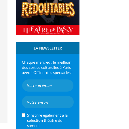
LA NEWSLETTER
Chaque mercredi, le meilleur
des sorties culturelles à Paris
avec L'Officiel des spectacles !
S’inscrire également à la
sélection théâtre
du
samedi