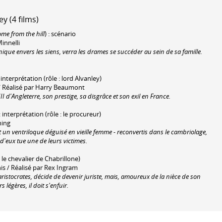
 (4 films)
me from the hill
) : scénario
innelli
nique envers les siens, verra les drames se succéder au sein de sa famille.
: interprétation (rôle : lord Alvanley)
 / Réalisé par Harry Beaumont
I d'Angleterre, son prestige, sa disgrâce et son exil en France.
 : interprétation (rôle : le procureur)
ning
t un ventriloque déguisé en vieille femme - reconvertis dans le cambriolage,
 d'eux tue une de leurs victimes.
: le chevalier de Chabrillone)
is / Réalisé par Rex Ingram
ristocrates, décide de devenir juriste, mais, amoureux de la nièce de son
égères, il doit s'enfuir.