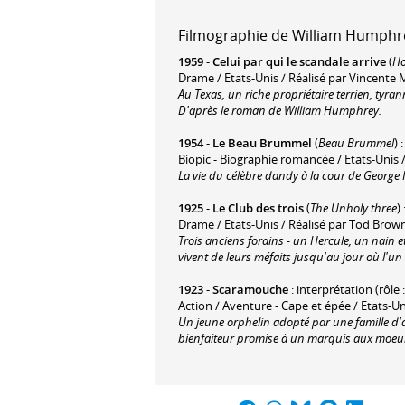
Filmographie de William Humphrey
1959
-
Celui par qui le scandale arrive
(
Ho
Drame / Etats-Unis / Réalisé par Vincente M
Au Texas, un riche propriétaire terrien, tyran
D'après le roman de William Humphrey.
1954
-
Le Beau Brummel
(
Beau Brummel
) 
Biopic - Biographie romancée / Etats-Unis
La vie du célèbre dandy à la cour de George II
1925
-
Le Club des trois
(
The Unholy three
)
Drame / Etats-Unis / Réalisé par Tod Brow
Trois anciens forains - un Hercule, un nain e
vivent de leurs méfaits jusqu'au jour où l'un
1923
-
Scaramouche
: interprétation (rôle 
Action / Aventure - Cape et épée / Etats-Un
Un jeune orphelin adopté par une famille d'a
bienfaiteur promise à un marquis aux moeurs l