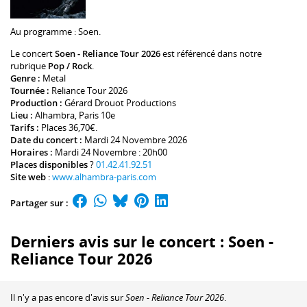
Au programme :
Soen
.
Le concert
Soen - Reliance Tour 2026
est référencé dans notre
rubrique
Pop / Rock
.
Genre :
Metal
Tournée :
Reliance Tour 2026
Production :
Gérard Drouot Productions
Lieu :
Alhambra
, Paris 10e
Tarifs :
Places 36,70€.
Date du concert :
Mardi 24 Novembre 2026
Horaires :
Mardi 24 Novembre : 20h00
Places disponibles
?
01.42.41.92.51
Site web
:
www.alhambra-paris.com
Partager sur :
Derniers avis sur le concert : Soen -
Reliance Tour 2026
Il n'y a pas encore d'avis sur
Soen - Reliance Tour 2026
.