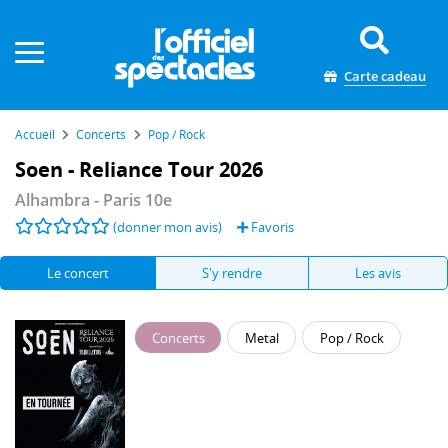
Panneau de gestion des cookies
Carte cadeau
Accueil
Concerts
Pop / Rock
Soen - Reliance Tour 2026
Alhambra
- Paris 10e
(donner mon avis)
Favoris
Le concert
S'y rendre
Les avis
Concerts
Metal
Pop / Rock