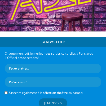
LA NEWSLETTER
Chaque mercredi, le meilleur des sorties culturelles à Paris avec
L'Officiel des spectacles !
S’inscrire également à la
sélection théâtre
du samedi
JE M'INSCRIS