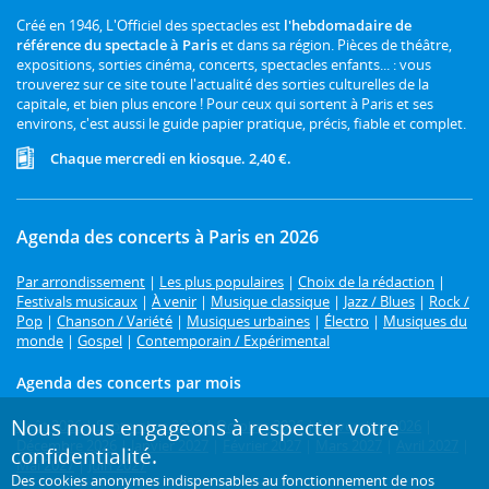
Créé en 1946, L'Officiel des spectacles est
l'hebdomadaire de
référence du spectacle à Paris
et dans sa région. Pièces de théâtre,
expositions, sorties cinéma, concerts, spectacles enfants... : vous
trouverez sur ce site toute l'actualité des sorties culturelles de la
capitale, et bien plus encore ! Pour ceux qui sortent à Paris et ses
environs, c'est aussi le guide papier pratique, précis, fiable et complet.
Chaque mercredi en kiosque. 2,40 €.
Agenda des concerts à Paris en 2026
Par arrondissement
|
Les plus populaires
|
Choix de la rédaction
|
Festivals musicaux
|
À venir
|
Musique classique
|
Jazz / Blues
|
Rock /
Pop
|
Chanson / Variété
|
Musiques urbaines
|
Électro
|
Musiques du
monde
|
Gospel
|
Contemporain / Expérimental
Agenda des concerts par mois
Nous nous engageons à respecter votre
Août 2026
|
Septembre 2026
|
Octobre 2026
|
Novembre 2026
|
Décembre 2026
|
Janvier 2027
|
Février 2027
|
Mars 2027
|
Avril 2027
|
confidentialité.
Mai 2027
|
Juin 2027
Des cookies anonymes indispensables au fonctionnement de nos