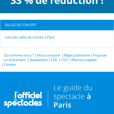
SALLES DE CONCERT
Liste des salles de concert à Paris
Qui sommes-nous ?
Nous contacter
Régie publicitaire
Proposer
un événement
Newsletters
CGV
CGU
Mentions légales
Cookies
Le guide du
spectacle
à
Paris