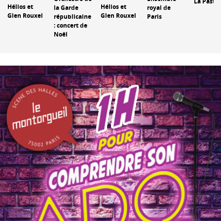
La Pastor
Hélios et
Hélios et
la Garde
royal de
Glen Rouxel
Glen Rouxel
républicaine
Paris
: concert de
Noël