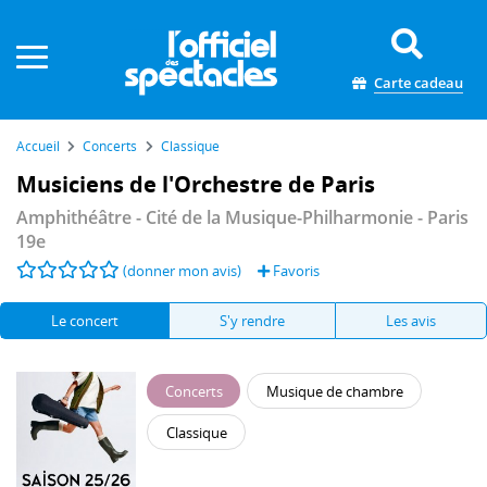
Panneau de gestion des cookies
Carte cadeau
Accueil
Concerts
Classique
Musiciens de l'Orchestre de Paris
Amphithéâtre - Cité de la Musique-Philharmonie
- Paris
19e
(donner mon avis)
Favoris
Le concert
S'y rendre
Les avis
Concerts
Musique de chambre
Classique