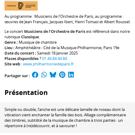
Au programme :
Musiciens de l'Orchestre de Paris
, au programme :
œuvres de
Jean Françaix
,
Jacques Ibert
,
Henri Tomasi
et
Albert Roussel
.
Le concert
Musiciens de l'Orchestre de Paris
est référencé dans notre
rubrique
Classique
.
Genre :
Musique de chambre
Lieu :
Amphithéâtre - Cité de la Musique-Philharmonie
, Paris 19e
Date du concert :
Samedi 18 Janvier 2025
Places disponibles
?
01.44.84.44.84
Site web
:
www.philharmoniedeparis.fr
Partager sur :
Présentation
Simple ou double, l’anche est une délicate lamelle de roseau dont la
vibration vient enchanter la famille des bois. Alliage complémentaire
des timbres, subtilité de la musique de chambre à trois parties : un
répertoire à (re)découvrir, et à savourer !