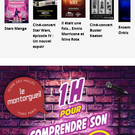
Il était une
Ciné-concert
Ciné-concert
Ensembl
fois... Ennio
Stars Manga
Star Wars,
Buster
Orbis
Morricone et
épisode IV :
Keaton
Nino Rota
Un nouvel
espoir