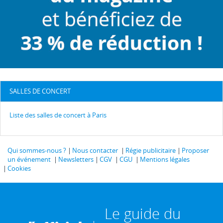
SALLES DE CONCERT
Liste des salles de concert à Paris
Qui sommes-nous ?
Nous contacter
Régie publicitaire
Proposer
un événement
Newsletters
CGV
CGU
Mentions légales
Cookies
Le guide du