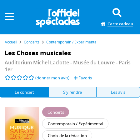
Panneau de gestion des cookies
Carte cadeau
Accueil
Concerts
Contemporain / Expérimental
Les Choses musicales
Auditorium Michel Laclotte - Musée du Louvre
- Paris
1er
(donner mon avis)
Favoris
Le concert
S'y rendre
Les avis
Concerts
Contemporain / Expérimental
Choix de la rédaction