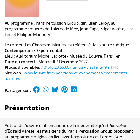
Au programme :
Paris Percussion Group
, dir.
Julien Leroy
, au
programme : œuvres de
Thierry de Mey
,
John Cage
,
Edgar Varèse
,
Liza
Lim
et
Philippe Manoury
.
Le concert
Les Choses musicales
est référencé dans notre rubrique
Contemporain / Expérimental
.
Lieu :
Auditorium Michel Laclotte - Musée du Louvre
, Paris 1er
Date du concert :
Mercredi 7 Décembre 2022
Places disponibles
?
01.40.20.55.00 (lun au ven sf mar 9h-17h)
Site web
:
www.louvre.fr/expositions-et-evenements/evenements-
activites
Partager sur :
Présentation
Autour de l’œuvre emblématique de la modernité qu’est
Ionisation
d’Edgard Varese, les musiciens du
Paris Percussion Group
proposent
un programme original en lien avec l’exposition
Les Choses. Une