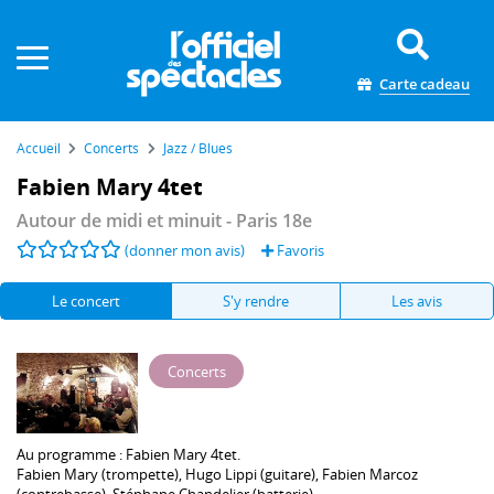
Panneau de gestion des cookies
Carte cadeau
Accueil
Concerts
Jazz / Blues
Fabien Mary 4tet
Autour de midi et minuit
- Paris 18e
(donner mon avis)
Favoris
Le concert
S'y rendre
Les avis
Concerts
Au programme :
Fabien Mary
4tet.
Fabien Mary
(trompette),
Hugo Lippi
(guitare),
Fabien Marcoz