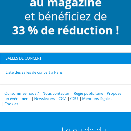
SALLES DE CONCERT
Liste des salles de concert à Paris
Qui sommes-nous ?
Nous contacter
Régie publicitaire
Proposer
un événement
Newsletters
CGV
CGU
Mentions légales
Cookies
Le guide du