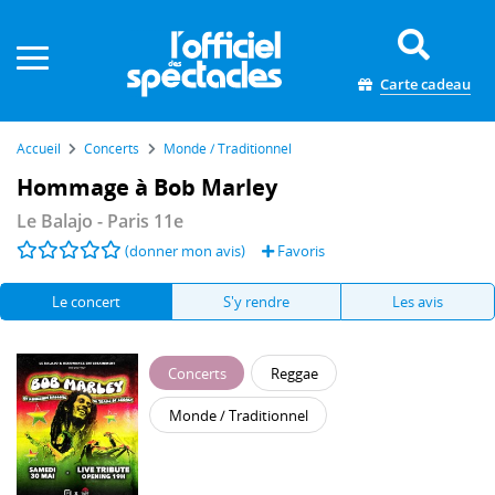
Panneau de gestion des cookies
Carte cadeau
Accueil
Concerts
Monde / Traditionnel
Hommage à Bob Marley
Le Balajo
- Paris 11e
(donner mon avis)
Favoris
Le concert
S'y rendre
Les avis
Concerts
Reggae
Monde / Traditionnel