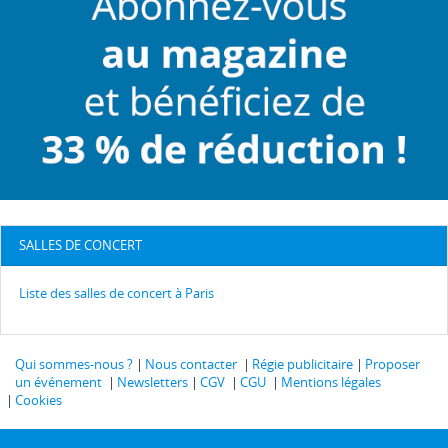
SALLES DE CONCERT
Liste des salles de concert à Paris
Qui sommes-nous ?
Nous contacter
Régie publicitaire
Proposer
un événement
Newsletters
CGV
CGU
Mentions légales
Cookies