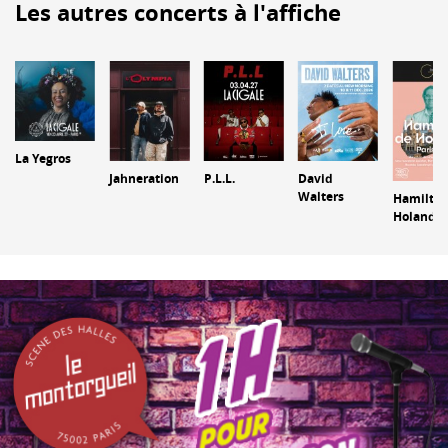
Les autres concerts à l'affiche
La Yegros
Jahneration
P.L.L.
David
Walters
Hamilton
Holanda