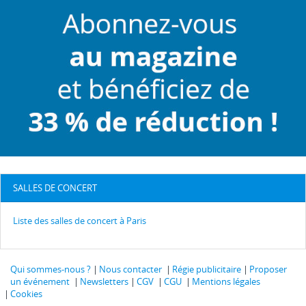
SALLES DE CONCERT
Liste des salles de concert à Paris
Qui sommes-nous ?
Nous contacter
Régie publicitaire
Proposer
un événement
Newsletters
CGV
CGU
Mentions légales
Cookies