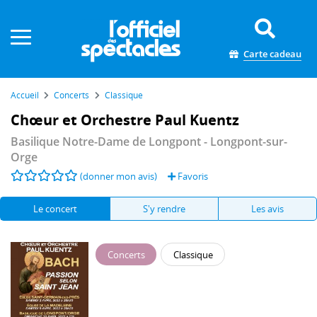
Panneau de gestion des cookies
Carte cadeau
Accueil
Concerts
Classique
Chœur et Orchestre Paul Kuentz
Basilique Notre-Dame de Longpont
- Longpont-sur-
Orge
(donner mon avis)
Favoris
Le concert
S'y rendre
Les avis
Concerts
Classique