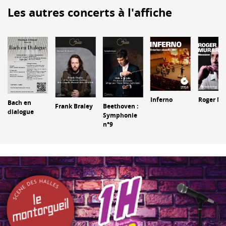
Les autres concerts à l'affiche
Inferno
Roger Mu
Bach en
Frank Braley
Beethoven :
dialogue
Symphonie
n°9