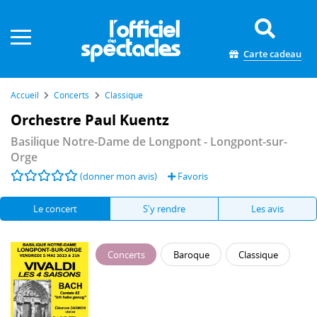
Panneau de gestion des cookies
Carte cadeau
Accueil
Concerts
Classique
Orchestre Paul Kuentz
Basilique Notre-Dame de Longpont
- Longpont-sur-
Orge
(donner mon avis)
Favoris
Le concert
S'y rendre
Les avis
Concerts
Baroque
Classique