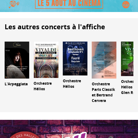
Les autres concerts à l'affiche
Orchestre
Orchestr
Orchestre
Orchestre
L'Arpeggiata
Hélios
Hélios et
Hélios
Paris Classik
Glen Rou
et Bertrand
Cervera