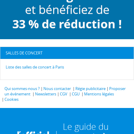
SALLES DE CONCERT
Liste des salles de concert à Paris
Qui sommes-nous ?
Nous contacter
Régie publicitaire
Proposer
un événement
Newsletters
CGV
CGU
Mentions légales
Cookies
Le guide du