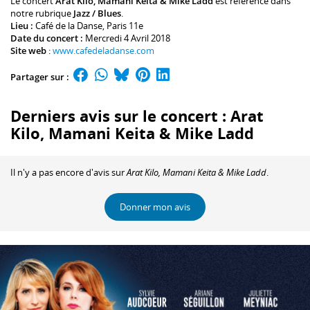
Le concert
Arat Kilo, Mamani Keita & Mike Ladd
est référencé dans
notre rubrique
Jazz / Blues
.
Lieu :
Café de la Danse
, Paris 11e
Date du concert :
Mercredi 4 Avril 2018
Site web
:
www.cafedeladanse.com
Partager sur :
Derniers avis sur le concert : Arat
Kilo, Mamani Keita & Mike Ladd
Il n'y a pas encore d'avis sur
Arat Kilo, Mamani Keita & Mike Ladd
.
Donner mon avis