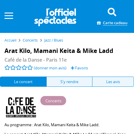
Panneau de gestion des cookies
Carte cadeau
Accueil
Concerts
Jazz / Blues
Arat Kilo, Mamani Keita & Mike Ladd
Café de la Danse
- Paris 11e
(donner mon avis)
Favoris
Le concert
S'y rendre
Les avis
Concerts
Au programme :
Arat Kilo
,
Mamani Keïta
&
Mike Ladd
.