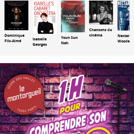
Chansons du
cinéma
Dominique
Nectar
Youn Sun
Isabelle
Fils-Aimé
Woode
m
Nah
Georges