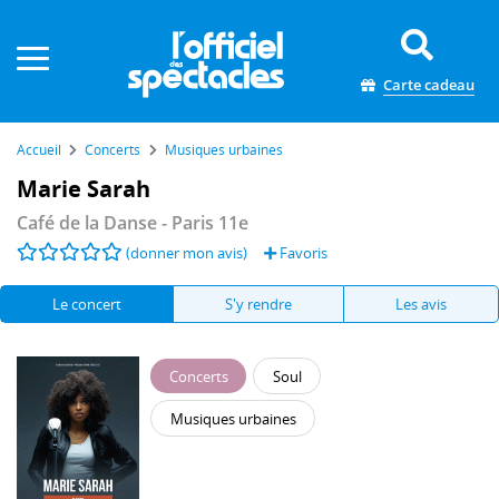
Panneau de gestion des cookies
Carte cadeau
Accueil
Concerts
Musiques urbaines
Marie Sarah
Café de la Danse
- Paris 11e
(donner mon avis)
Favoris
Le concert
S'y rendre
Les avis
Concerts
Soul
Musiques urbaines