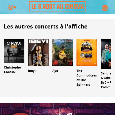
Les autres concerts à l'affiche
Christophe
Ibeyi
Ayo
The
Chassol
Sandra
Commodores
Nkaké – J
et The
Drû – Pau
Spinners
Colomb