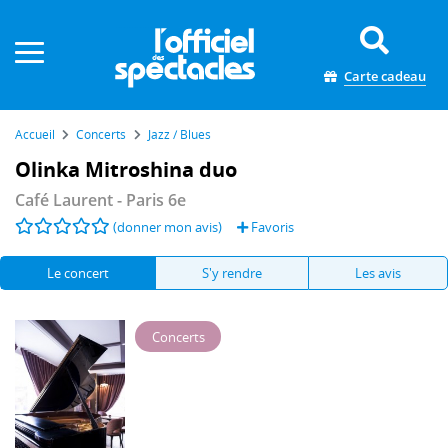
Panneau de gestion des cookies
Carte cadeau
Accueil
Concerts
Jazz / Blues
Olinka Mitroshina duo
Café Laurent
- Paris 6e
(donner mon avis)
Favoris
Le concert
S'y rendre
Les avis
Concerts