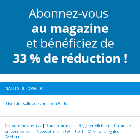
SALLES DE CONCERT
Liste des salles de concert à Paris
Qui sommes-nous ?
Nous contacter
Régie publicitaire
Proposer
un événement
Newsletters
CGV
CGU
Mentions légales
Cookies