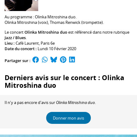
Au programme :
Olinka Mitroshina
duo.
Olinka Mitroshina
(voix),
Thomas Renwick
(trompette).
Le concert
Olinka Mitroshina duo
est référencé dans notre rubrique
Jazz / Blues
.
Lieu :
Café Laurent
, Paris 6e
Date du concert :
Lundi 10 Février 2020
Partager sur :
Derniers avis sur le concert : Olinka
Mitroshina duo
Il n'y a pas encore d'avis sur
Olinka Mitroshina duo
.
Donner mon avis