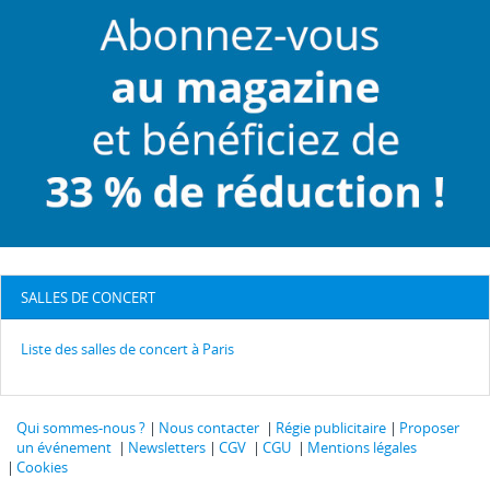
SALLES DE CONCERT
Liste des salles de concert à Paris
Qui sommes-nous ?
Nous contacter
Régie publicitaire
Proposer
un événement
Newsletters
CGV
CGU
Mentions légales
Cookies