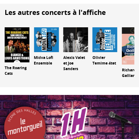
Les autres concerts à l'affiche
Midva Lofi
Alexis Valet
Olivier
Ensemble
et Joe
Temime 4tet
The Roaring
Sanders
Richard
Cats
Galliano