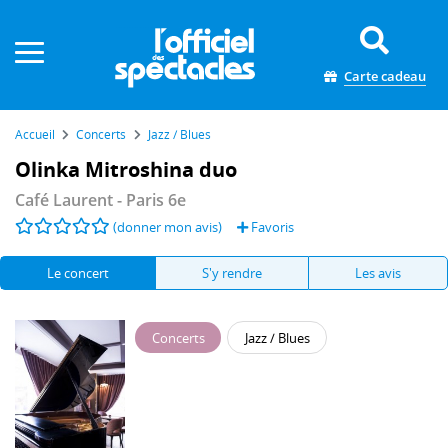
Panneau de gestion des cookies
Carte cadeau
Accueil
Concerts
Jazz / Blues
Olinka Mitroshina duo
Café Laurent
- Paris 6e
(donner mon avis)
Favoris
Le concert
S'y rendre
Les avis
Concerts
Jazz / Blues