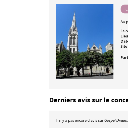
C
Au 
Le c
Lieu
Date
Site
Part
Derniers avis sur le conc
Il n'y a pas encore d'avis sur
Gospel Dream
.