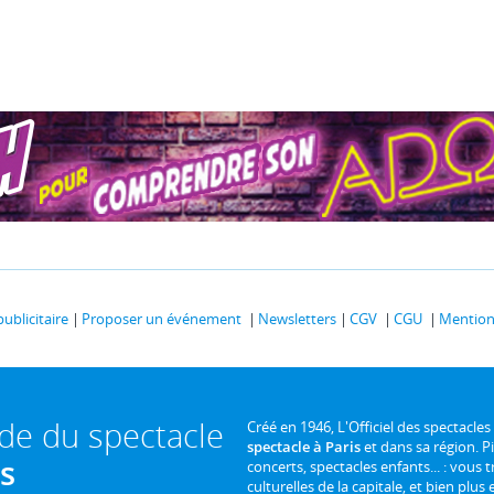
publicitaire
Proposer un événement
Newsletters
CGV
CGU
Mentions
ide du spectacle
Créé en 1946, L'Officiel des spectacles
spectacle à Paris
et dans sa région. P
is
concerts, spectacles enfants... : vous t
culturelles de la capitale, et bien plus