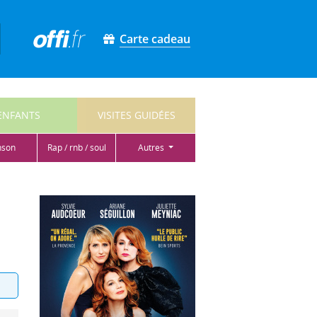
Carte cadeau
ENFANTS
VISITES GUIDÉES
nson
rap / rnb / soul
autres