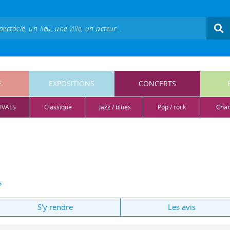
E
EXPOSITIONS
CONCERTS
IVALS
classique
jazz / blues
pop / rock
cha
s
S'y rendre
Les avis