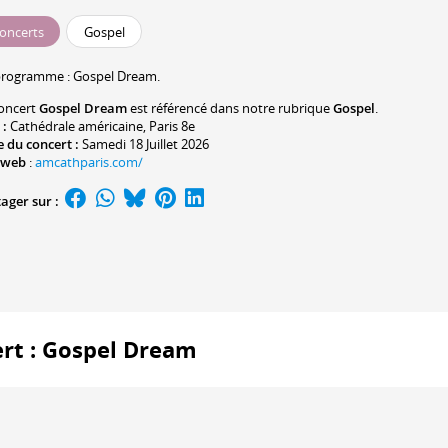
oncerts
Gospel
programme :
Gospel Dream
.
oncert
Gospel Dream
est référencé dans notre rubrique
Gospel
.
 :
Cathédrale américaine
, Paris 8e
 du concert :
Samedi 18 Juillet 2026
 web
:
amcathparis.com/
ager sur :
ert : Gospel Dream