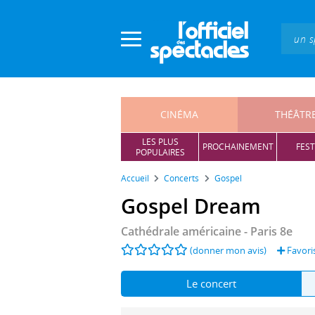
Panneau de gestion des cookies
CINÉMA
THÉÂTR
LES PLUS
PROCHAINEMENT
FEST
POPULAIRES
Accueil
Concerts
Gospel
Gospel Dream
Cathédrale américaine
- Paris 8e
(donner mon avis)
Favori
Le concert