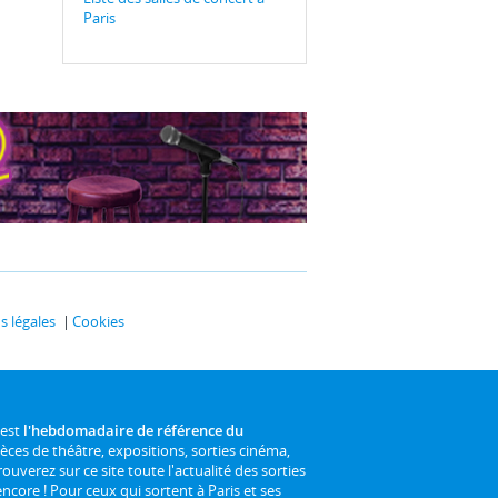
Paris
 légales
Cookies
 est
l'hebdomadaire de référence du
ièces de théâtre, expositions, sorties cinéma,
rouverez sur ce site toute l'actualité des sorties
 encore ! Pour ceux qui sortent à Paris et ses