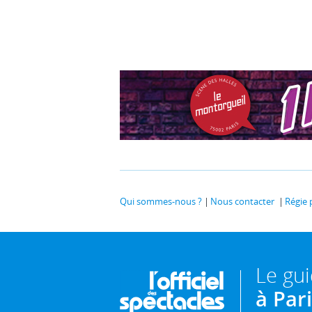
Qui sommes-nous ?
Nous contacter
Régie 
Le gu
à Par