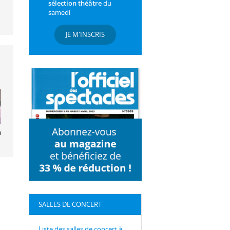
sélection théâtre
du
samedi
JE M'INSCRIS
pel Dream
SALLES DE CONCERT
Liste des salles de concert à