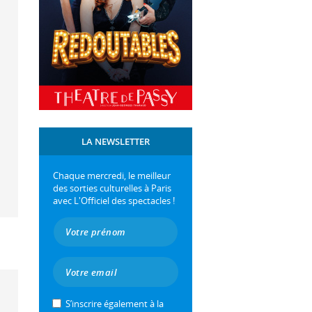
LA NEWSLETTER
Chaque mercredi, le meilleur
des sorties culturelles à Paris
avec L'Officiel des spectacles !
S’inscrire également à la