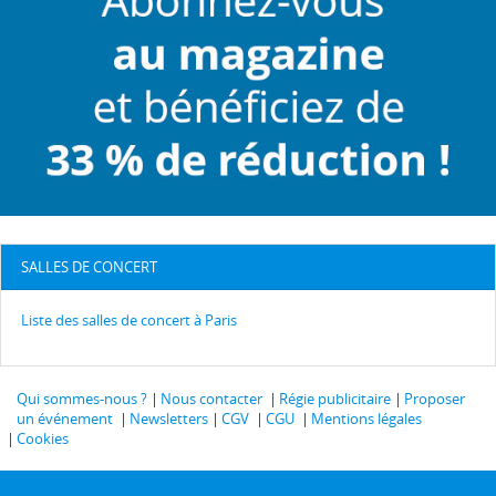
SALLES DE CONCERT
Liste des salles de concert à Paris
Qui sommes-nous ?
Nous contacter
Régie publicitaire
Proposer
un événement
Newsletters
CGV
CGU
Mentions légales
Cookies