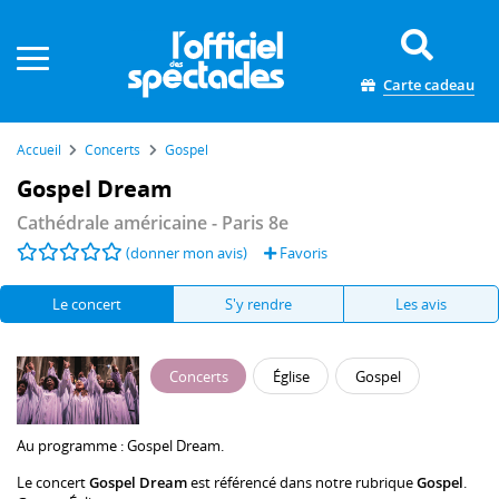
Panneau de gestion des cookies
Carte cadeau
Accueil
Concerts
Gospel
Gospel Dream
Cathédrale américaine
- Paris 8e
(donner mon avis)
Favoris
Le concert
S'y rendre
Les avis
Concerts
Église
Gospel
Au programme :
Gospel Dream
.
Le concert
Gospel Dream
est référencé dans notre rubrique
Gospel
.