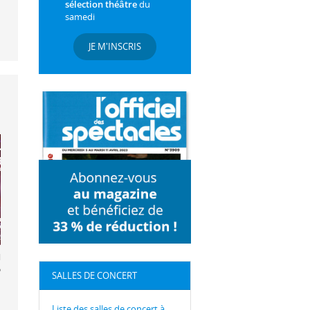
sélection théâtre
du
samedi
JE M'INSCRIS
hoven /
er
SALLES DE CONCERT
Liste des salles de concert à