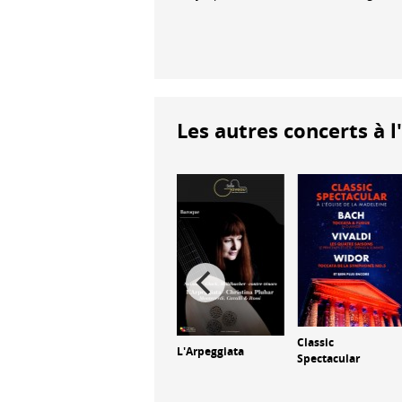
Les autres concerts à l
élios
Classic
Orchestre Hélios
L'Arpeggiata
xel
Spectacular
et Chœur
Éphémère