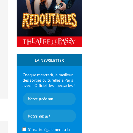
LA NEWSLETTER
Chaque mercredi, le meilleur
des sorties culturelles à Paris
avec L'Officiel des spectacles !
S’inscrire également à la