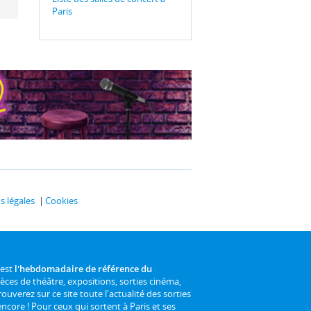
Paris
 légales
Cookies
 est
l'hebdomadaire de référence du
ièces de théâtre, expositions, sorties cinéma,
rouverez sur ce site toute l'actualité des sorties
 encore ! Pour ceux qui sortent à Paris et ses