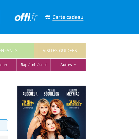
Carte cadeau
ENFANTS
VISITES GUIDÉES
nson
rap / rnb / soul
autres