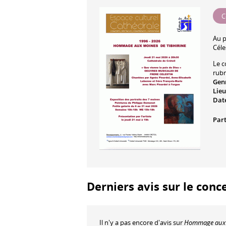
C
Au 
Céle
Le c
rub
Gen
Lieu
Date
Part
Derniers avis sur le con
Il n'y a pas encore d'avis sur
Hommage aux m