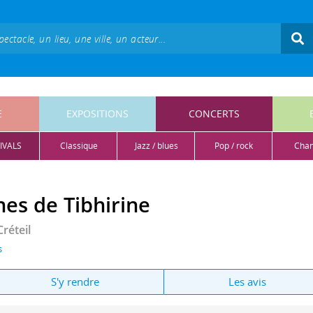
E
EXPOSITIONS
CONCERTS
IVALS
classique
jazz / blues
pop / rock
cha
s de Tibhirine
Créteil
s
S'y rendre
Les avis