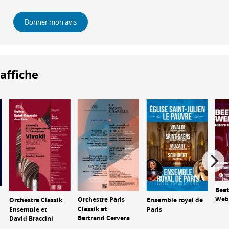
Donner mon avis
'affiche
Beet
Web
Orchestre Paris
Orchestre Classik
Ensemble royal de
Classik et
Ensemble et
Paris
Bertrand Cervera
David Braccini