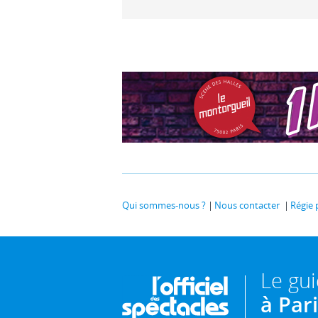
Qui sommes-nous ?
Nous contacter
Régie 
Le gu
à Par