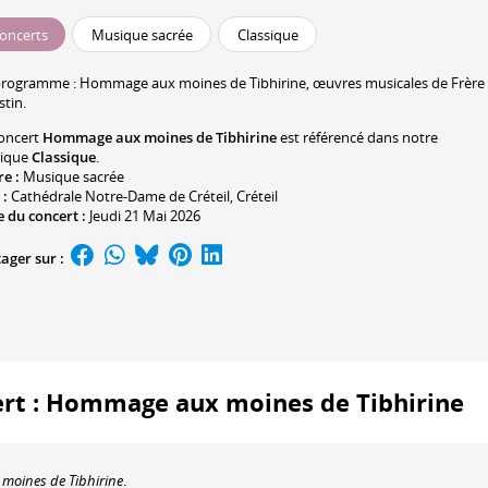
oncerts
Musique sacrée
Classique
programme :
Hommage aux moines de Tibhirine, œuvres musicales de Frère
stin.
oncert
Hommage aux moines de Tibhirine
est référencé dans notre
rique
Classique
.
re :
Musique sacrée
 :
Cathédrale Notre-Dame de Créteil
, Créteil
 du concert :
Jeudi 21 Mai 2026
ager sur :
cert : Hommage aux moines de Tibhirine
oines de Tibhirine
.