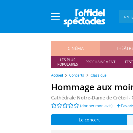
Panneau de gestion des cookies
CINÉMA
THÉÂTR
LES PLUS
PROCHAINEMENT
FEST
POPULAIRES
Accueil
Concerts
Classique
Hommage aux moine
Cathédrale Notre-Dame de Créteil
- 
(donner mon avis)
Favori
Le concert