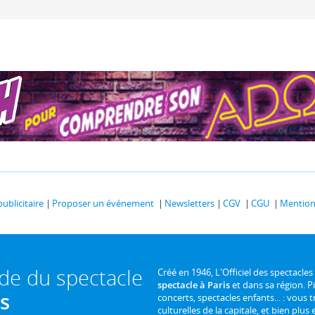
publicitaire
Proposer un événement
Newsletters
CGV
CGU
Mentions
ide du spectacle
Créé en 1946, L'Officiel des spectacles
spectacle à Paris
et dans sa région. P
is
concerts, spectacles enfants... : vous t
culturelles de la capitale, et bien plus