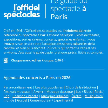
Le guide du
spectacle
à
Paris
Créé en 1946, L'Officiel des spectacles est
l'hebdomadaire de
référence du spectacle à Paris
et dans sa région. Pièces de théâtre,
expositions, sorties cinéma, concerts, spectacles enfants... : vous
trouverez sur ce site toute l'actualité des sorties culturelles de la
capitale, et bien plus encore ! Pour ceux qui sortent à Paris et ses
environs, c'est aussi le guide papier pratique, précis, fiable et complet.
Chaque mercredi en kiosque. 2,40 €.
Agenda des concerts à Paris en 2026
Par arrondissement
|
Les plus populaires
|
Choix de la rédaction
|
Festivals musicaux
|
À venir
|
Musique classique
|
Jazz / Blues
|
Rock /
Pop
|
Chanson / Variété
|
Musiques urbaines
|
Électro
|
Musiques du
monde
|
Gospel
|
Contemporain / Expérimental