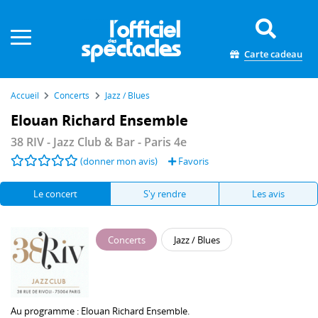
Panneau de gestion des cookies
Carte cadeau
Accueil
Concerts
Jazz / Blues
Elouan Richard Ensemble
38 RIV - Jazz Club & Bar
- Paris 4e
(donner mon avis)
Favoris
Le concert
S'y rendre
Les avis
Concerts
Jazz / Blues
Au programme :
Elouan Richard Ensemble.