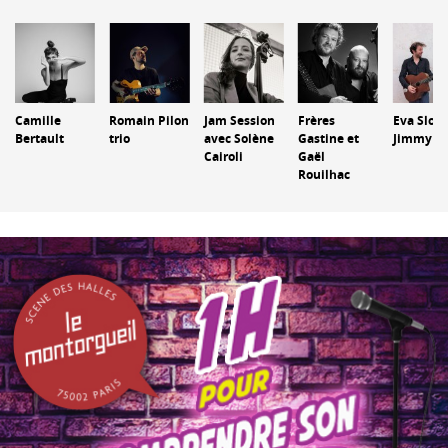
Camille
Romain Pilon
Jam Session
Frères
Eva Slong
Bertault
trio
avec Solène
Gastine et
Jimmy Gr
Cairoli
Gaël
Rouilhac