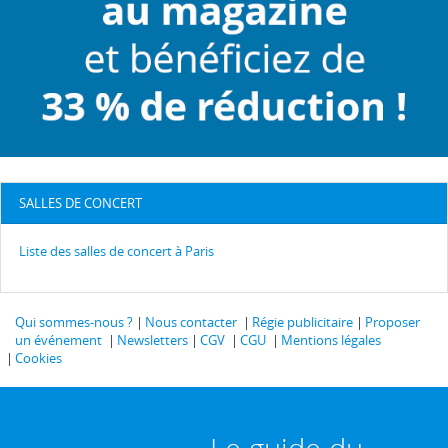
SALLES DE CONCERT
Liste des salles de concert à Paris
Qui sommes-nous ?
Nous contacter
Régie publicitaire
Proposer
un événement
Newsletters
CGV
CGU
Mentions légales
Cookies