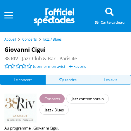
Panneau de gestion des cookies
Carte cadeau
Accueil
Concerts
Jazz / Blues
Giovanni Cigui
38 RIV - Jazz Club & Bar
- Paris 4e
(donner mon avis)
Favoris
Le concert
S'y rendre
Les avis
Concerts
Jazz contemporain
Jazz / Blues
Au programme :
Giovanni Cigui
.