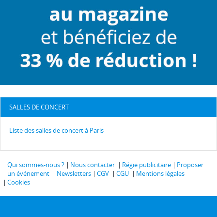
SALLES DE CONCERT
Liste des salles de concert à Paris
Qui sommes-nous ?
Nous contacter
Régie publicitaire
Proposer
un événement
Newsletters
CGV
CGU
Mentions légales
Cookies