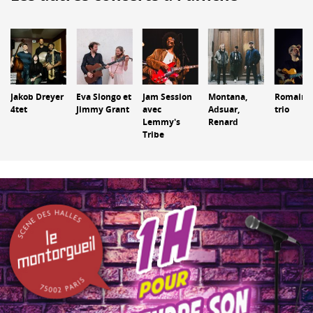
Jakob Dreyer
Eva Slongo et
Jam Session
Montana,
Romain P
4tet
Jimmy Grant
avec
Adsuar,
trio
Lemmy's
Renard
Tribe