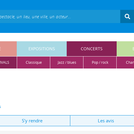
E
EXPOSITIONS
CONCERTS
IVALS
classique
jazz / blues
pop / rock
cha
s
S'y rendre
Les avis