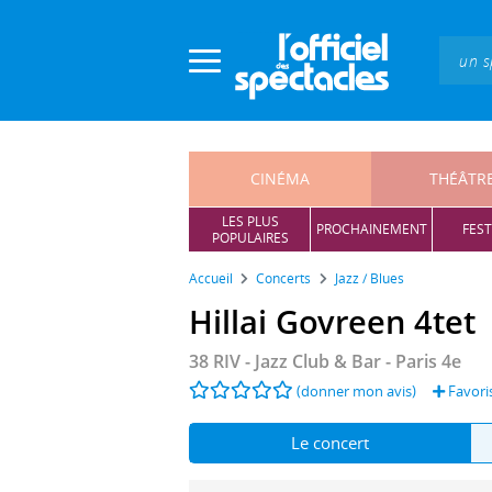
Panneau de gestion des cookies
CINÉMA
THÉÂTR
LES PLUS
PROCHAINEMENT
FEST
POPULAIRES
Accueil
Concerts
Jazz / Blues
Hillai Govreen 4tet
38 RIV - Jazz Club & Bar
- Paris 4e
(donner mon avis)
Favori
Le concert