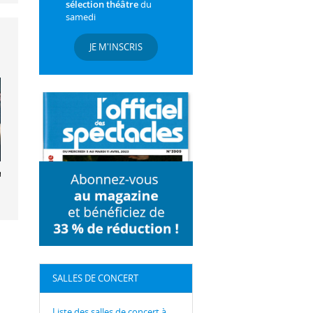
sélection théâtre
du
samedi
JE M'INSCRIS
el Dupas
SALLES DE CONCERT
Liste des salles de concert à