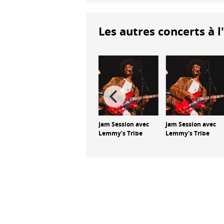
Les autres concerts à l
li et
Eva Slongo et
Jam Session avec
Jam Session avec
anti
Jimmy Grant
Lemmy's Tribe
Lemmy's Tribe