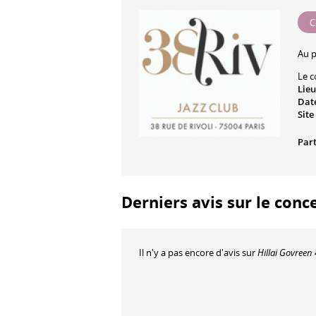
C
Au 
Le c
Lieu
Date
Site
Part
Derniers avis sur le conce
Il n'y a pas encore d'avis sur
Hillai Govreen 