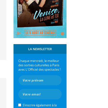
LA NEWSLETTER
Chaque mercredi, le meilleur
des sorties culturelles à Paris
avec L'Officiel des spectacles !
S’inscrire également à la