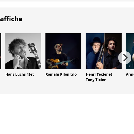
'affiche
Hans Luchs 4tet
Romain Pilon trio
Henri Texier et
Arm
Tony Tixier