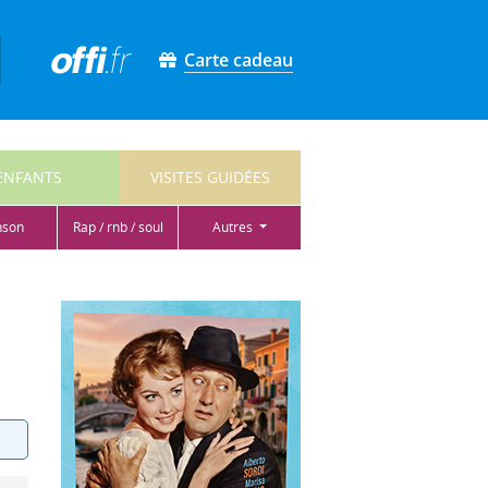
Carte cadeau
ENFANTS
VISITES GUIDÉES
nson
rap / rnb / soul
autres