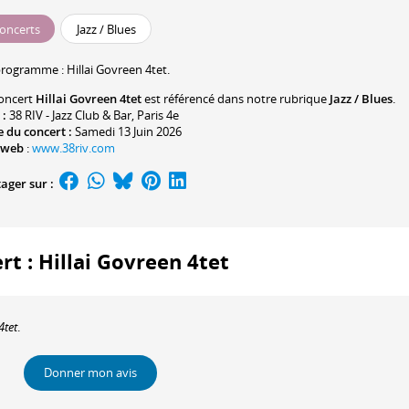
oncerts
Jazz / Blues
programme :
Hillai Govreen
4tet.
oncert
Hillai Govreen 4tet
est référencé dans notre rubrique
Jazz / Blues
.
 :
38 RIV - Jazz Club & Bar
, Paris 4e
 du concert :
Samedi 13 Juin 2026
 web
:
www.38riv.com
ager sur :
rt : Hillai Govreen 4tet
4tet
.
Donner mon avis