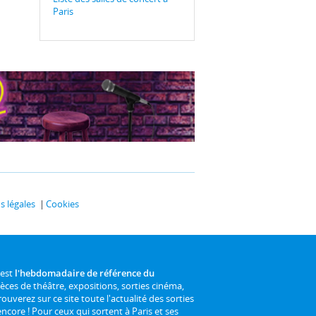
Paris
 légales
Cookies
 est
l'hebdomadaire de référence du
ièces de théâtre, expositions, sorties cinéma,
rouverez sur ce site toute l'actualité des sorties
 encore ! Pour ceux qui sortent à Paris et ses