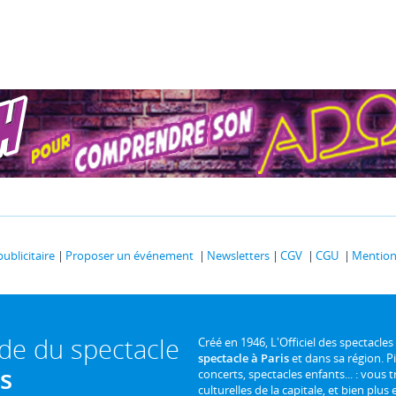
publicitaire
Proposer un événement
Newsletters
CGV
CGU
Mentions
ide du spectacle
Créé en 1946, L'Officiel des spectacles
spectacle à Paris
et dans sa région. P
is
concerts, spectacles enfants... : vous t
culturelles de la capitale, et bien plus