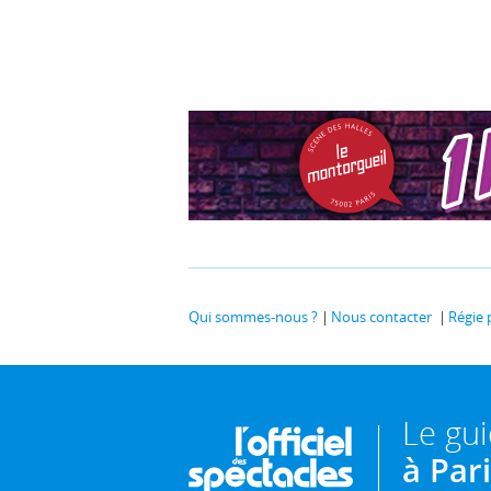
Qui sommes-nous ?
Nous contacter
Régie 
Le gu
à Par