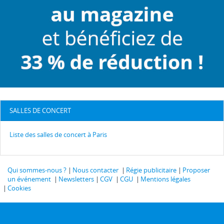
SALLES DE CONCERT
Liste des salles de concert à Paris
Qui sommes-nous ?
Nous contacter
Régie publicitaire
Proposer
un événement
Newsletters
CGV
CGU
Mentions légales
Cookies