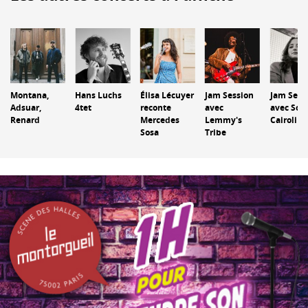
Montana,
Hans Luchs
Élisa Lécuyer
Jam Session
Jam Sess
Adsuar,
4tet
reconte
avec
avec Sol
Renard
Mercedes
Lemmy's
Cairoli
Sosa
Tribe