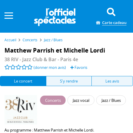
Panneau de gestion des cookies
Carte cadeau
Accueil
Concerts
Jazz / Blues
Matthew Parrish et Michelle Lordi
38 RIV - Jazz Club & Bar
- Paris 4e
(donner mon avis)
Favoris
Le concert
S'y rendre
Les avis
Concerts
Jazz vocal
Jazz / Blues
Au programme :
Matthew Parrish
et
Michelle Lordi
.