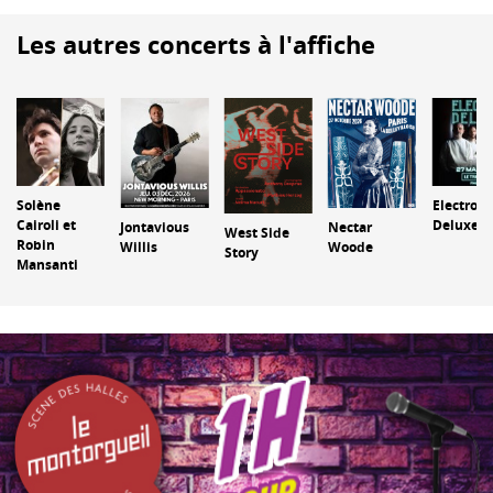
Les autres concerts à l'affiche
Solène
Electro
Cairoli et
Deluxe
Jontavious
Nectar
West Side
Robin
Willis
Woode
Story
Mansanti