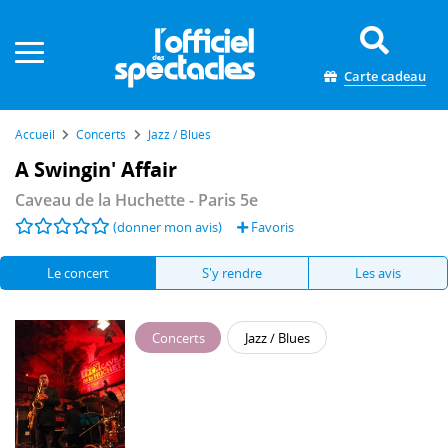
Panneau de gestion des cookies
Carte cadeau
Accueil
Concerts
Jazz / Blues
A Swingin' Affair
Caveau de la Huchette
- Paris 5e
(donner mon avis)
Favoris
Le concert
S'y rendre
Les avis
Concerts
Jazz / Blues