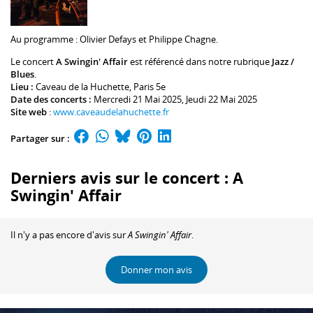
Au programme :
Olivier Defays
et
Philippe Chagne
.
Le concert
A Swingin' Affair
est référencé dans notre rubrique
Jazz /
Blues
.
Lieu :
Caveau de la Huchette
, Paris 5e
Date des concerts :
Mercredi 21 Mai 2025, Jeudi 22 Mai 2025
Site web
:
www.caveaudelahuchette.fr
Partager sur :
Derniers avis sur le concert : A
Swingin' Affair
Il n'y a pas encore d'avis sur
A Swingin' Affair
.
Donner mon avis