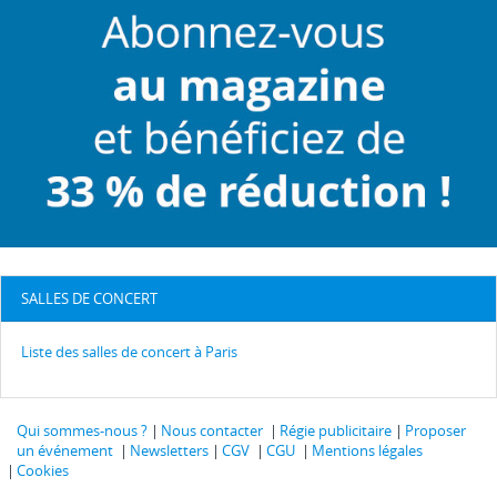
SALLES DE CONCERT
Liste des salles de concert à Paris
Qui sommes-nous ?
Nous contacter
Régie publicitaire
Proposer
un événement
Newsletters
CGV
CGU
Mentions légales
Cookies