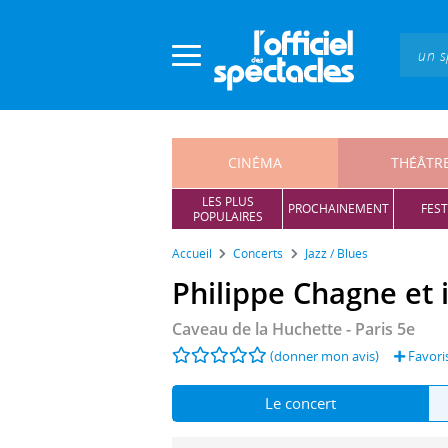
Panneau de gestion des cookies
CINÉMA
THÉÂTR
LES PLUS
PROCHAINEMENT
FEST
POPULAIRES
Accueil
Concerts
Jazz / Blues
Philippe Chagne et 
Caveau de la Huchette
- Paris 5e
(donner mon avis)
Favori
Le concert