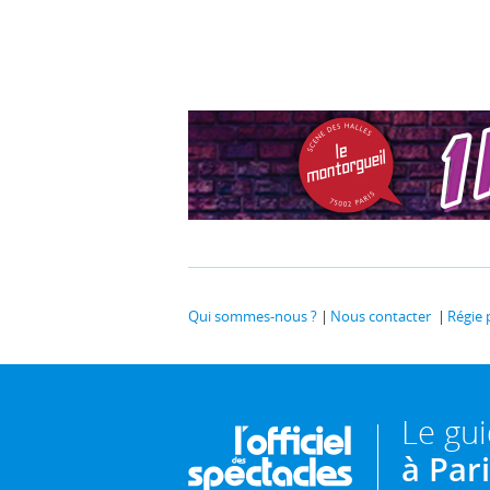
Qui sommes-nous ?
Nous contacter
Régie 
Le gu
à Par