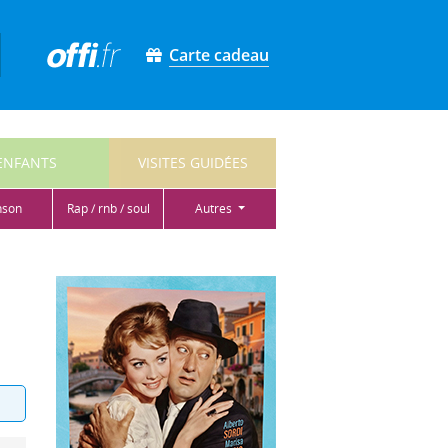
Carte cadeau
ENFANTS
VISITES GUIDÉES
nson
rap / rnb / soul
autres