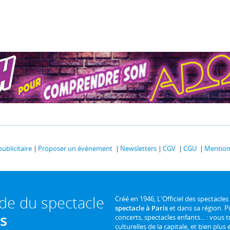
publicitaire
Proposer un événement
Newsletters
CGV
CGU
Mentions
ide du spectacle
Créé en 1946, L'Officiel des spectacles
spectacle à Paris
et dans sa région. P
is
concerts, spectacles enfants... : vous t
culturelles de la capitale, et bien plus