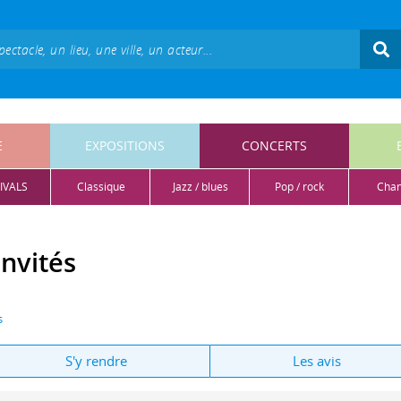
E
EXPOSITIONS
CONCERTS
IVALS
classique
jazz / blues
pop / rock
cha
invités
s
S'y rendre
Les avis