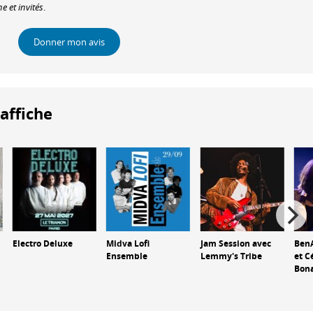
e et invités
.
Donner mon avis
'affiche
Electro Deluxe
Midva Lofi
Jam Session avec
Ben
Ensemble
Lemmy's Tribe
et C
Bon