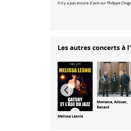
Il n'y a pas encore d'avis sur
Philippe Chagn
Les autres concerts à l
Gil
Lucy Wijnands
Montana, Adsuar,
4tet
Renard
Melissa Lesnie