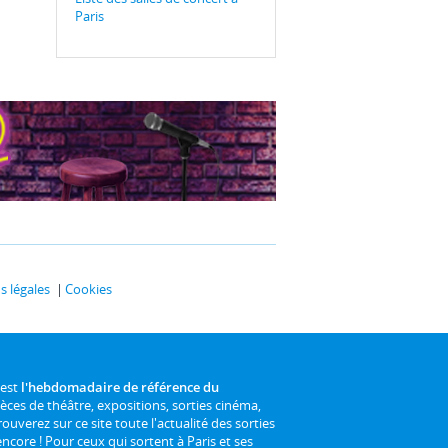
Paris
 légales
Cookies
 est
l'hebdomadaire de référence du
ièces de théâtre, expositions, sorties cinéma,
rouverez sur ce site toute l'actualité des sorties
 encore ! Pour ceux qui sortent à Paris et ses