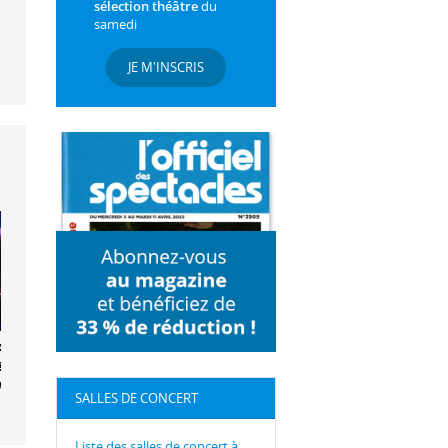
sélection théâtre
du
samedi
JE M'INSCRIS
Art Ensemble
éline
acina
SALLES DE CONCERT
Liste des salles de concert à