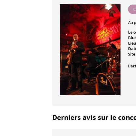
C
Au 
Le c
Blu
Lieu
Date
Site
Part
Derniers avis sur le conce