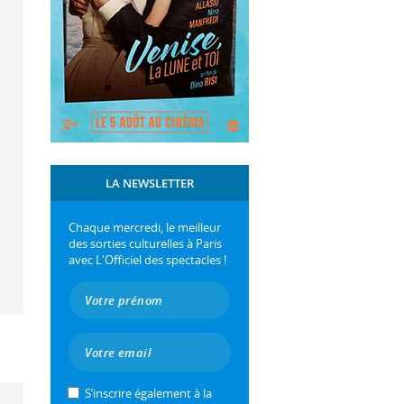
LA NEWSLETTER
Chaque mercredi, le meilleur
des sorties culturelles à Paris
avec L'Officiel des spectacles !
S’inscrire également à la