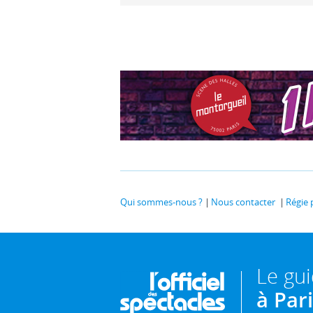
Qui sommes-nous ?
Nous contacter
Régie 
Le gu
à Par