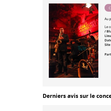
C
Au 
Le c
/ Bl
Lieu
Date
Site
Part
Derniers avis sur le conc