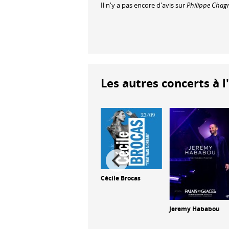
Il n'y a pas encore d'avis sur
Philippe Chag
Les autres concerts à l
ibian
Cécile Brocas
Jontavious Willis
Jeremy Hababou