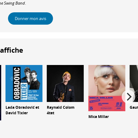
ne Swing Band
.
Donner mon avis
'affiche
Lada Obradović et
Raynald Colom
Gaut
David Tixier
4tet
Mica Millar