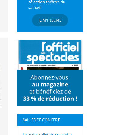
sélection théâtre
du
samedi
JE M'INSCRIS
ier Garrigue
SALLES DE CONCERT
Liste des salles de concert à