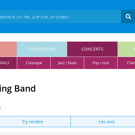
E
EXPOSITIONS
CONCERTS
IVALS
classique
jazz / blues
pop / rock
cha
ing Band
s
S'y rendre
Les avis