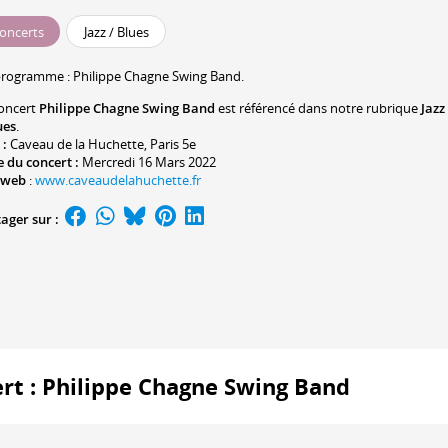
oncerts
Jazz / Blues
programme :
Philippe Chagne
Swing Band.
oncert
Philippe Chagne Swing Band
est référencé dans notre rubrique
Jazz
ues
.
 :
Caveau de la Huchette
, Paris 5e
 du concert :
Mercredi 16 Mars 2022
 web
:
www.caveaudelahuchette.fr
ager sur :
ert : Philippe Chagne Swing Band