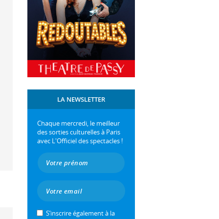
LA NEWSLETTER
Chaque mercredi, le meilleur
des sorties culturelles à Paris
avec L'Officiel des spectacles !
S’inscrire également à la