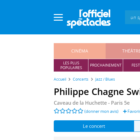
Panneau de gestion des cookies
CINÉMA
THÉÂTR
LES PLUS
PROCHAINEMENT
FEST
POPULAIRES
Accueil
Concerts
Jazz / Blues
Philippe Chagne Sw
Caveau de la Huchette
- Paris 5e
(donner mon avis)
Favori
Le concert