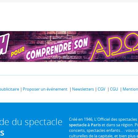
publicitaire
Proposer un événement
Newsletters
CGV
CGU
Mentions
ide du spectacle
Créé en 1946, L'Officiel des spectacles
spectacle à Paris
et dans sa région. P
is
concerts, spectacles enfants... : vous t
culturelles de la capitale, et bien plus