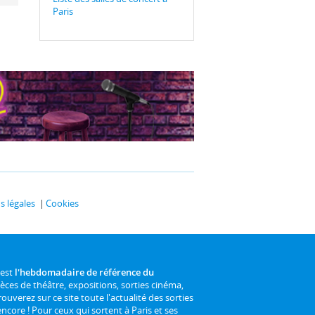
Paris
 légales
Cookies
 est
l'hebdomadaire de référence du
ièces de théâtre, expositions, sorties cinéma,
rouverez sur ce site toute l'actualité des sorties
 encore ! Pour ceux qui sortent à Paris et ses