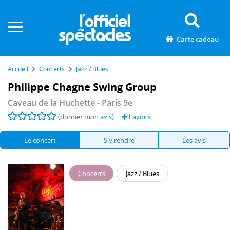
Panneau de gestion des cookies
Carte cadeau
Accueil
Concerts
Jazz / Blues
Philippe Chagne Swing Group
Caveau de la Huchette
- Paris 5e
(donner mon avis)
Favoris
Le concert
S'y rendre
Les avis
Concerts
Jazz / Blues