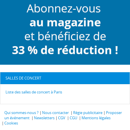
SALLES DE CONCERT
Liste des salles de concert à Paris
Qui sommes-nous ?
Nous contacter
Régie publicitaire
Proposer
un événement
Newsletters
CGV
CGU
Mentions légales
Cookies