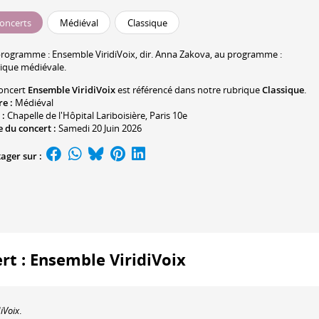
oncerts
Médiéval
Classique
programme :
Ensemble ViridiVoix
, dir. Anna Zakova, au programme :
ique médiévale.
oncert
Ensemble ViridiVoix
est référencé dans notre rubrique
Classique
.
re :
Médiéval
 :
Chapelle de l'Hôpital Lariboisière
, Paris 10e
 du concert :
Samedi 20 Juin 2026
ager sur :
ert : Ensemble ViridiVoix
iVoix
.