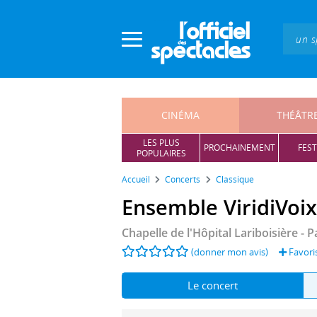
Panneau de gestion des cookies
CINÉMA
THÉÂTR
LES PLUS
PROCHAINEMENT
FEST
POPULAIRES
Accueil
Concerts
Classique
Ensemble ViridiVoix
Chapelle de l'Hôpital Lariboisière
- P
(donner mon avis)
Favori
Le concert