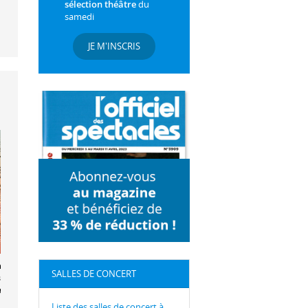
sélection théâtre
du
samedi
JE M'INSCRIS
estre Les
SALLES DE CONCERT
stes français
aul Rouger
Liste des salles de concert à