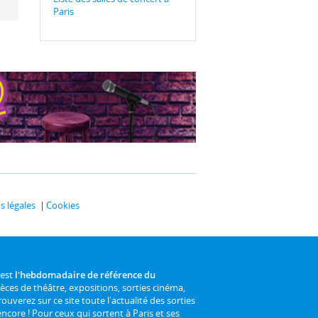
Paris
 légales
Cookies
 est
l'hebdomadaire de référence du
ièces de théâtre, expositions, sorties cinéma,
rouverez sur ce site toute l'actualité des sorties
 encore ! Pour ceux qui sortent à Paris et ses