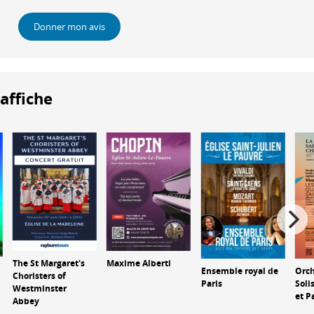
Donner mon avis
'affiche
The St Margaret's
Maxime Alberti
Ensemble royal de
Orch
Choristers of
Paris
Soli
Westminster
et P
Abbey