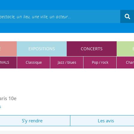
E
EXPOSITIONS
CONCERTS
IVALS
classique
jazz / blues
pop / rock
cha
aris 10e
s
S'y rendre
Les avis