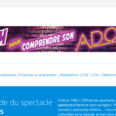
publicitaire
Proposer un événement
Newsletters
CGV
CGU
Mentions
ide du spectacle
Créé en 1946, L'Officiel des spectacles
spectacle à Paris
et dans sa région. P
is
concerts, spectacles enfants... : vous t
culturelles de la capitale, et bien plus