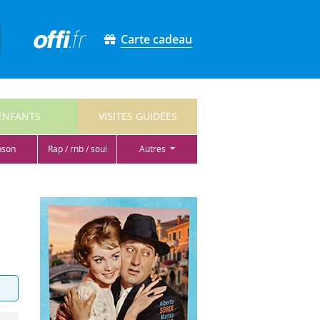
Carte cadeau
ENFANTS
VISITES GUIDÉES
nson
rap / rnb / soul
autres