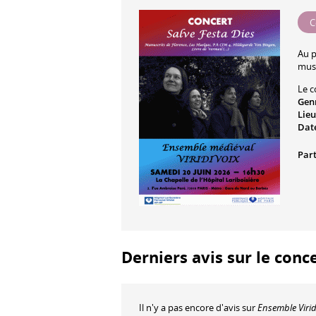
C
Au 
mus
Le c
Gen
Lieu
Date
Part
Derniers avis sur le conc
Il n'y a pas encore d'avis sur
Ensemble Virid