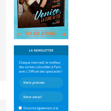
LA NEWSLETTER
Chaque mercredi, le meilleur
des sorties culturelles à Paris
avec L'Officiel des spectacles !
S’inscrire également à la