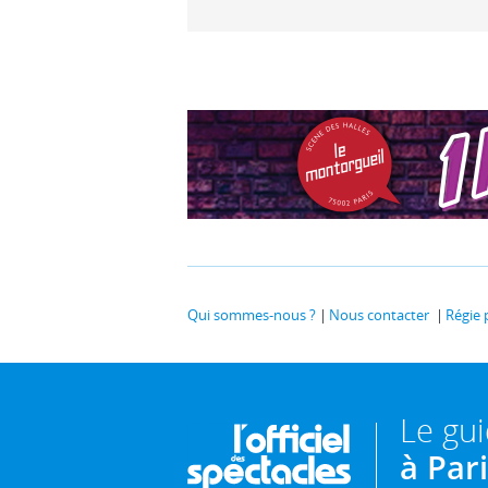
Qui sommes-nous ?
Nous contacter
Régie 
Le gu
à Par