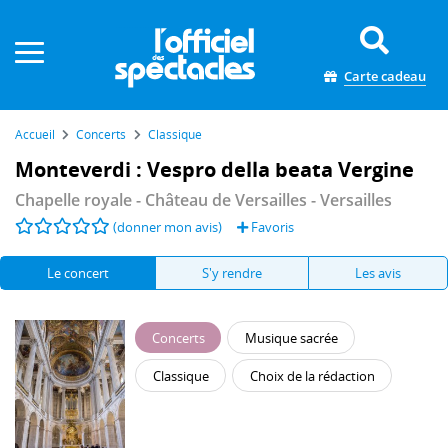
Panneau de gestion des cookies
Carte cadeau
Accueil
Concerts
Classique
Monteverdi : Vespro della beata Vergine
Chapelle royale - Château de Versailles
- Versailles
(donner mon avis)
Favoris
Le concert
S'y rendre
Les avis
Concerts
Musique sacrée
Classique
Choix de la rédaction