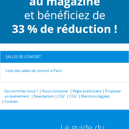
SALLES DE CONCERT
Liste des salles de concert à Paris
Qui sommes-nous ?
Nous contacter
Régie publicitaire
Proposer
un événement
Newsletters
CGV
CGU
Mentions légales
Cookies
Le guide du