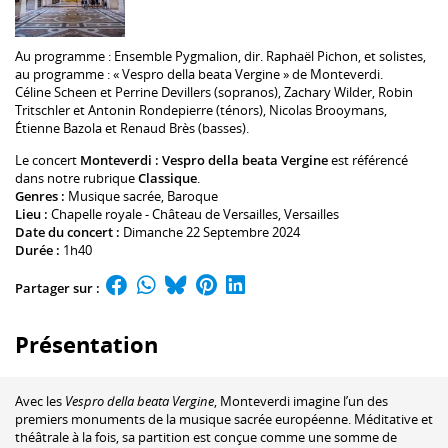
Au programme :
Ensemble Pygmalion
, dir. Raphaël Pichon, et solistes,
au programme : « Vespro della beata Vergine » de Monteverdi.
Céline Scheen
et
Perrine Devillers
(sopranos),
Zachary Wilder
,
Robin
Tritschler
et
Antonin Rondepierre
(ténors),
Nicolas Brooymans
,
Étienne Bazola
et
Renaud Brès
(basses).
Le concert
Monteverdi : Vespro della beata Vergine
est référencé
dans notre rubrique
Classique
.
Genres :
Musique sacrée
,
Baroque
Lieu :
Chapelle royale - Château de Versailles
, Versailles
Date du concert :
Dimanche 22 Septembre 2024
Durée :
1h40
Partager sur :
Présentation
Avec les
Vespro della beata Vergine
, Monteverdi imagine l’un des
premiers monuments de la musique sacrée européenne. Méditative et
théâtrale à la fois, sa partition est conçue comme une somme de