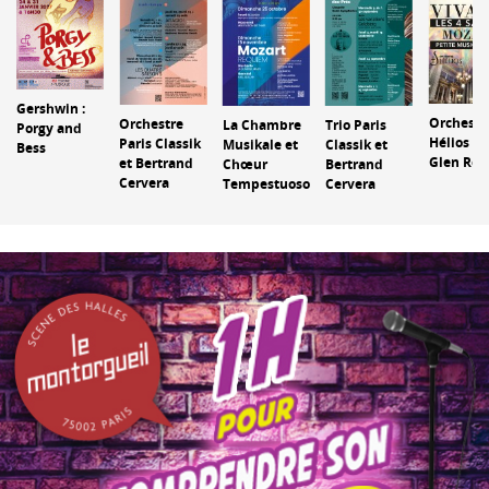
Gershwin :
Orchestr
Orchestre
La Chambre
Trio Paris
Porgy and
Hélios et
Paris Classik
Musikale et
Classik et
Bess
Glen Rou
et Bertrand
Chœur
Bertrand
Cervera
Tempestuoso
Cervera