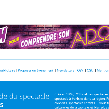
publicitaire
Proposer un événement
Newsletters
CGV
CGU
Mentions
ide du spectacle
Créé en 1946, L'Officiel des spectacles
spectacle à Paris
et dans sa région. P
is
concerts, spectacles enfants... : vous t
culturelles de la capitale, et bien plus