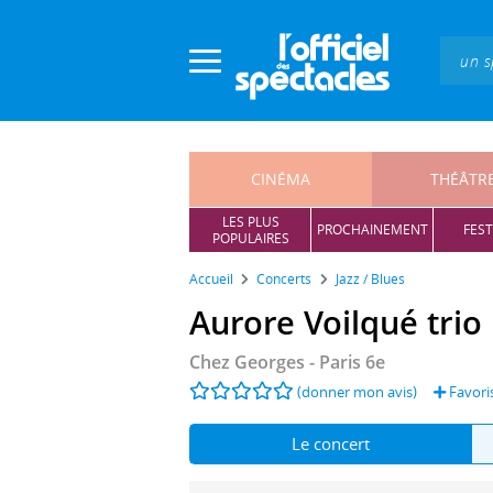
Panneau de gestion des cookies
CINÉMA
THÉÂTR
LES PLUS
PROCHAINEMENT
FEST
POPULAIRES
Accueil
Concerts
Jazz / Blues
Aurore Voilqué trio
Chez Georges
- Paris 6e
(donner mon avis)
Favori
Le concert