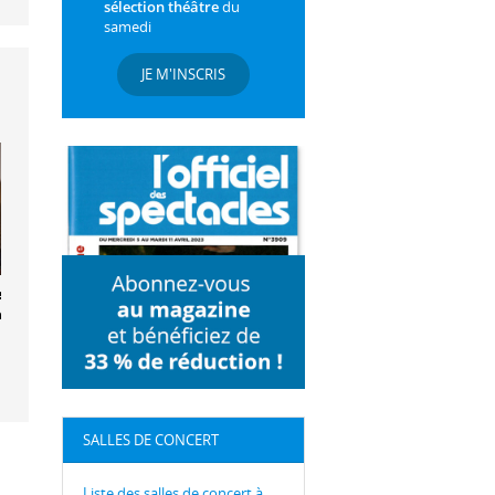
sélection théâtre
du
samedi
JE M'INSCRIS
la Grey et
ael Valeanu
SALLES DE CONCERT
Liste des salles de concert à