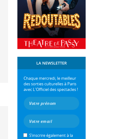
LA NEWSLETTER
Chaque mercredi, le meilleur
des sorties culturelles à Paris
avec L'Officiel des spectacles !
S’inscrire également à la