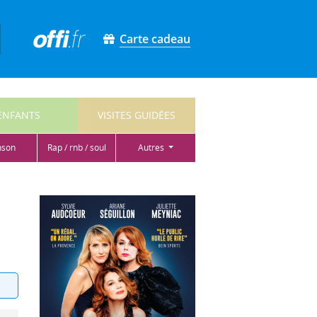
Carte cadeau
ENFANTS
VISITES GUIDÉES
nson
rap / rnb / soul
autres