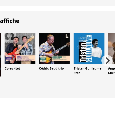
'affiche
Cores 4tet
Cédric Baud trio
Tristan Guillaume
Ange
5tet
Mich