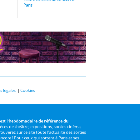
Paris
 légales
Cookies
 est
l'hebdomadaire de référence du
ièces de théâtre, expositions, sorties cinéma,
rouverez sur ce site toute l'actualité des sorties
 encore ! Pour ceux qui sortent à Paris et ses