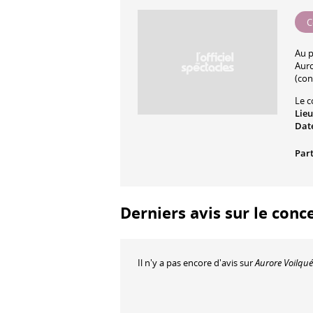
C
Au 
Auro
(con
Le c
Lieu
Date
Part
Derniers avis sur le conce
Il n'y a pas encore d'avis sur
Aurore Voilqué 