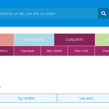
E
EXPOSITIONS
CONCERTS
IVALS
classique
jazz / blues
pop / rock
cha
s
S'y rendre
Les avis