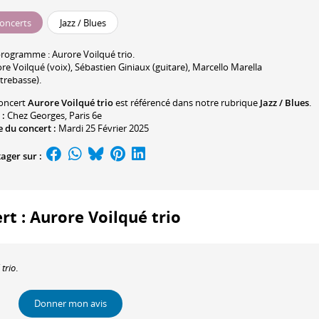
oncerts
Jazz / Blues
programme :
Aurore Voilqué
trio.
re Voilqué
(voix),
Sébastien Giniaux
(guitare),
Marcello Marella
trebasse).
oncert
Aurore Voilqué trio
est référencé dans notre rubrique
Jazz / Blues
.
 :
Chez Georges
, Paris 6e
 du concert :
Mardi 25 Février 2025
ager sur :
rt : Aurore Voilqué trio
trio
.
Donner mon avis