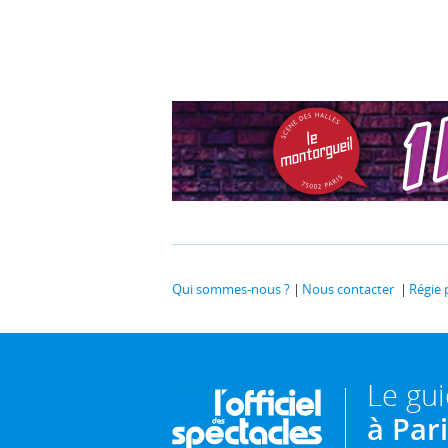
Qui sommes-nous ?
Nous contacter
Régie 
Le gu
à Par