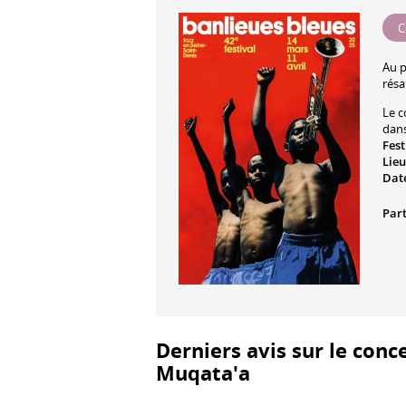
C
Au 
résa
Le c
dans
Fest
Lieu
Date
Part
Derniers avis sur le concert : Jo
Muqata'a