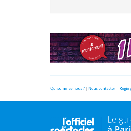
Qui sommes-nous ?
Nous contacter
Régie 
Le gu
à Par