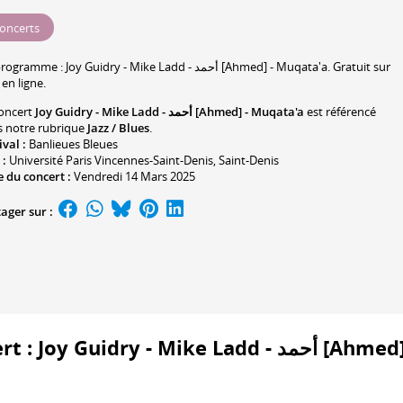
oncerts
programme :
Joy Guidry
-
Mike Ladd
- أحمد [Ahmed] -
Muqata'a
. Gratuit sur
 en ligne.
oncert
Joy Guidry - Mike Ladd - أحمد [Ahmed] - Muqata'a
est référencé
 notre rubrique
Jazz / Blues
.
ival :
Banlieues Bleues
 :
Université Paris Vincennes-Saint-Denis
, Saint-Denis
 du concert :
Vendredi 14 Mars 2025
ager sur :
y Guidry - Mike Ladd - أحمد [Ahmed] -