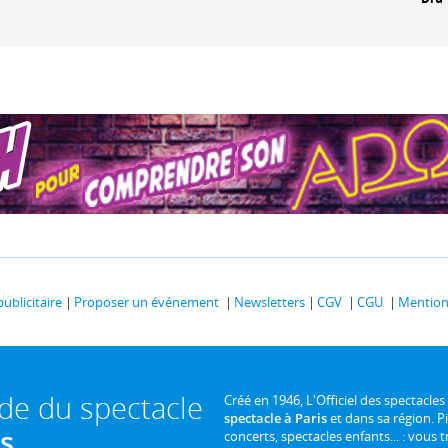
publicitaire
Proposer un événement
Newsletters
CGV
CGU
Mentions
ide du spectacle
Créé en 1946, L'Officiel des spectacles
spectacle à Paris
et dans sa région. P
is
concerts, spectacles enfants... : vous t