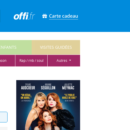
Carte cadeau
ENFANTS
VISITES GUIDÉES
nson
rap / rnb / soul
autres