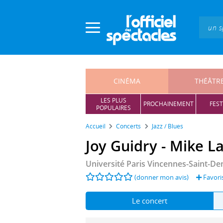
Panneau de gestion des cookies
CINÉMA
THÉÂTR
LES PLUS
PROCHAINEMENT
FEST
POPULAIRES
Accueil
Concerts
Jazz / Blues
Université Paris Vincennes-Saint-De
(donner mon avis)
Favori
Le concert