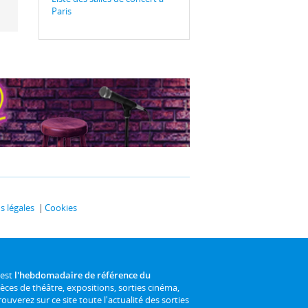
Paris
 légales
Cookies
 est
l'hebdomadaire de référence du
ièces de théâtre, expositions, sorties cinéma,
rouverez sur ce site toute l'actualité des sorties