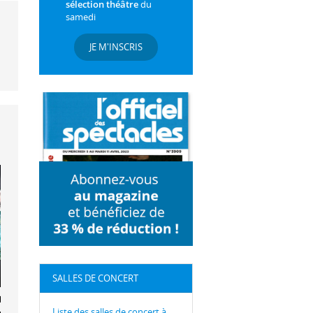
sélection théâtre
du
samedi
JE M'INSCRIS
SALLES DE CONCERT
ra Nkaké – Jî
Liste des salles de concert à
– Paul Colomb