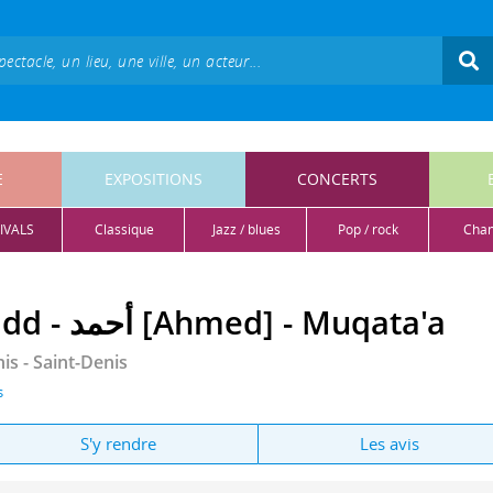
E
EXPOSITIONS
CONCERTS
IVALS
classique
jazz / blues
pop / rock
cha
Joy Guidry - Mike Ladd - أحمد [Ahmed] - Muqata'a
nis
- Saint-Denis
s
S'y rendre
Les avis