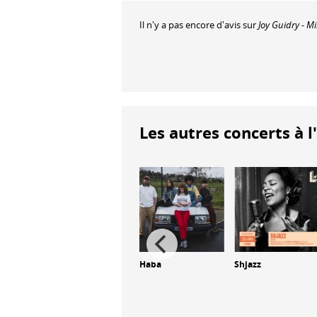
Il n'y a pas encore d'avis sur
Les autres concerts à l
Cores 4tet
Haba
Shjazz
ist