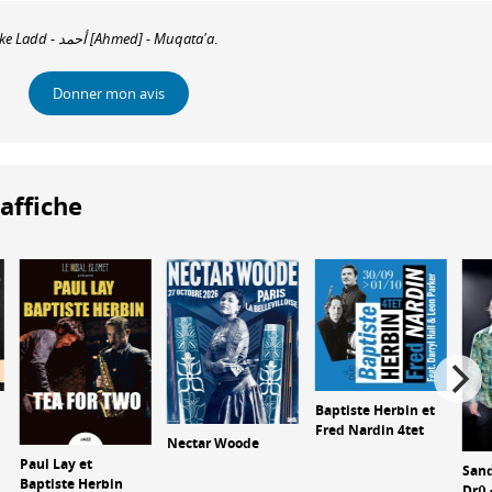
Joy Guidry - Mike Ladd - أحمد [Ahmed] - Muqata'a
.
Donner mon avis
'affiche
Baptiste Herbin et
Fred Nardin 4tet
Nectar Woode
Paul Lay et
Sand
Baptiste Herbin
Drû 