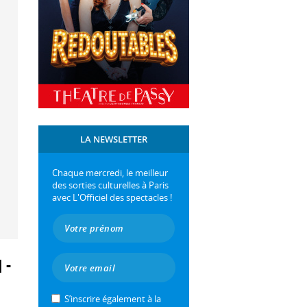
LA NEWSLETTER
Chaque mercredi, le meilleur
des sorties culturelles à Paris
avec L'Officiel des spectacles !
S’inscrire également à la