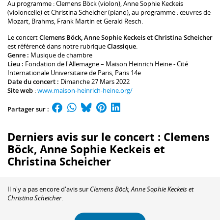
Au programme :
Clemens Böck
(violon),
Anne Sophie Keckeis
(violoncelle) et
Christina Scheicher
(piano), au programme : œuvres de
Mozart, Brahms, Frank Martin et Gerald Resch.
Le concert
Clemens Böck, Anne Sophie Keckeis et Christina Scheicher
est référencé dans notre rubrique
Classique
.
Genre :
Musique de chambre
Lieu :
Fondation de l'Allemagne – Maison Heinrich Heine - Cité
Internationale Universitaire de Paris
, Paris 14e
Date du concert :
Dimanche 27 Mars 2022
Site web
:
www.maison-heinrich-heine.org/
Partager sur :
Derniers avis sur le concert : Clemens
Böck, Anne Sophie Keckeis et
Christina Scheicher
Il n'y a pas encore d'avis sur
Clemens Böck, Anne Sophie Keckeis et
Christina Scheicher
.