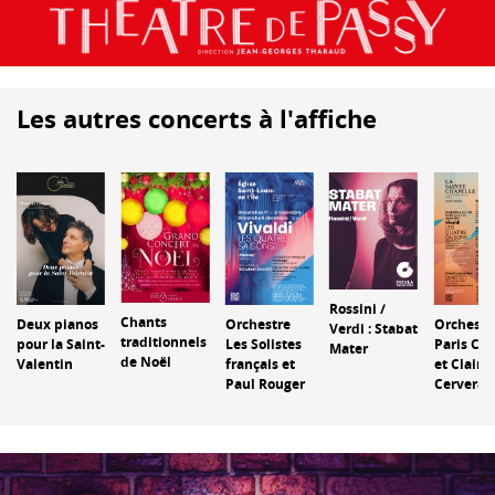
Les autres concerts à l'affiche
Rossini /
Chants
Deux pianos
Orchestre
Orchestr
Verdi : Stabat
traditionnels
pour la Saint-
Les Solistes
Paris Cla
Mater
de Noël
Valentin
français et
et Claire
Paul Rouger
Cervera