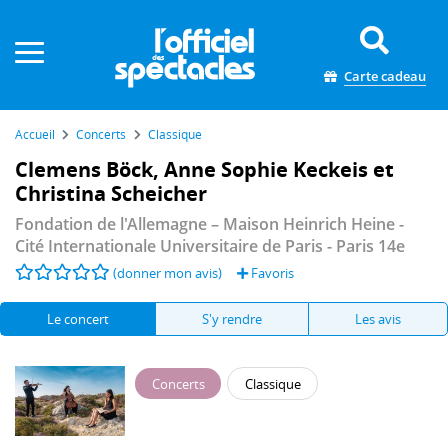
Panneau de gestion des cookies
Carte cadeau
Accueil
Concerts
Classique
Clemens Böck, Anne Sophie Keckeis et
Christina Scheicher
Fondation de l'Allemagne – Maison Heinrich Heine -
Cité Internationale Universitaire de Paris
- Paris 14e
(donner mon avis)
Favoris
Le concert
S'y rendre
Les avis
Concerts
Classique