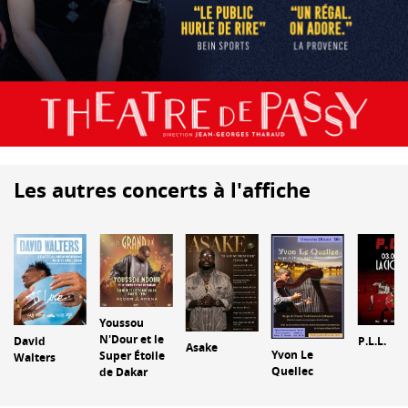
Les autres concerts à l'affiche
Youssou
N'Dour et le
David
P.L.L.
Asake
Yvon Le
Super Étoile
Walters
Quellec
de Dakar