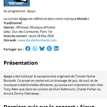
Au programme :
Ajoyo
.
Le concert
Ajoyo
est référencé dans notre rubrique
Monde /
Traditionnel
.
Genres :
Afrobeat
,
Musique africaine
Lieu :
Duc des Lombards
, Paris 1er
Date du concert :
Jeudi 28 Mai 2026
Site web
:
www.ducdeslombards.com
Partager sur :
Présentation
Ajoyo
a été initié par le saxophoniste originaire de Tunisie Yacine
Boularès. Ce projet en sextet est un brassage de jazz, de soul, et de
musiques traditionnelles africaines, qui puise son inspiration tant chez
Tony Allen que dans les univers de Oum Kalthoum, Charlie Parker ou
encore Donny Hathaway…
Derniers avis sur le concert : Ajoyo