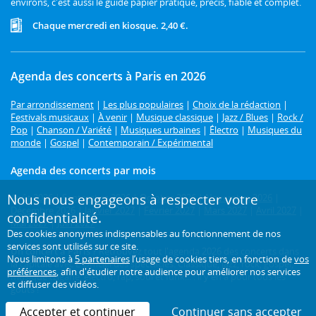
environs, c'est aussi le guide papier pratique, précis, fiable et complet.
Chaque mercredi en kiosque. 2,40 €.
Agenda des concerts à Paris en 2026
Par arrondissement
|
Les plus populaires
|
Choix de la rédaction
|
Festivals musicaux
|
À venir
|
Musique classique
|
Jazz / Blues
|
Rock /
Pop
|
Chanson / Variété
|
Musiques urbaines
|
Électro
|
Musiques du
monde
|
Gospel
|
Contemporain / Expérimental
Agenda des concerts par mois
Nous nous engageons à respecter votre
Août 2026
|
Septembre 2026
|
Octobre 2026
|
Novembre 2026
|
Décembre 2026
|
Janvier 2027
|
Février 2027
|
Mars 2027
|
Avril 2027
|
confidentialité.
Mai 2027
|
Juin 2027
Des cookies anonymes indispensables au fonctionnement de nos
services sont utilisés sur ce site.
Un concert à Paris ?
Retrouvez tout l'agenda 2026 des concerts dans
Nous limitons à
5 partenaires
l’usage de cookies tiers, en fonction de
vos
la capitale avec L'Officiel des spectacles. Classique, jazz, rock, gospel,
préférences
, afin d'étudier notre audience pour améliorer nos services
musique tzigane, électro, rap, soul et funk... : il y en a pour tous les
et diffuser des vidéos.
goûts !
Accepter et continuer
Continuer sans accepter