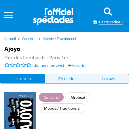
Panneau de gestion des cookies
Carte cadeau
Accueil
Concerts
Monde / Traditionnel
Ajoyo
Duc des Lombards
- Paris 1er
(donner mon avis)
Favoris
Le concert
S'y rendre
Les avis
Concerts
Afrobeat
Monde / Traditionnel