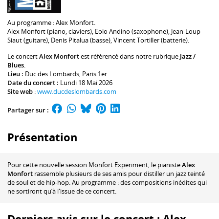
Au programme :
Alex Monfort
.
Alex Monfort
(piano, claviers),
Eolo Andino
(saxophone),
Jean-Loup
Siaut
(guitare),
Denis Pitalua
(basse),
Vincent Tortiller
(batterie).
Le concert
Alex Monfort
est référencé dans notre rubrique
Jazz /
Blues
.
Lieu :
Duc des Lombards
, Paris 1er
Date du concert :
Lundi 18 Mai 2026
Site web
:
www.ducdeslombards.com
Partager sur :
Présentation
Pour cette nouvelle session Monfort Experiment, le pianiste
Alex
Monfort
rassemble plusieurs de ses amis pour distiller un jazz teinté
de soul et de hip-hop. Au programme : des compositions inédites qui
ne sortiront qu’à l'issue de ce concert.
Derniers avis sur le concert : Alex