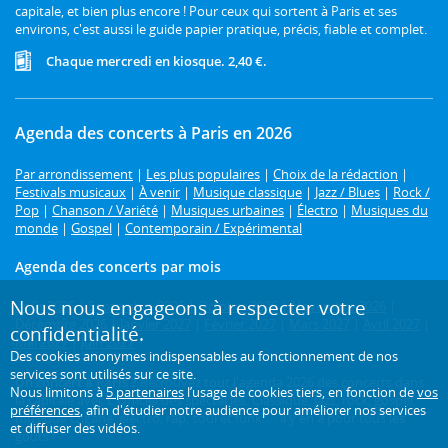
capitale, et bien plus encore ! Pour ceux qui sortent à Paris et ses
environs, c'est aussi le guide papier pratique, précis, fiable et complet.
Chaque mercredi en kiosque. 2,40 €.
Agenda des concerts à Paris en 2026
Par arrondissement
|
Les plus populaires
|
Choix de la rédaction
|
Festivals musicaux
|
À venir
|
Musique classique
|
Jazz / Blues
|
Rock /
Pop
|
Chanson / Variété
|
Musiques urbaines
|
Électro
|
Musiques du
monde
|
Gospel
|
Contemporain / Expérimental
Agenda des concerts par mois
Nous nous engageons à respecter votre
Août 2026
|
Septembre 2026
|
Octobre 2026
|
Novembre 2026
|
Décembre 2026
|
Janvier 2027
|
Février 2027
|
Mars 2027
|
Avril 2027
|
confidentialité.
Mai 2027
|
Juin 2027
Des cookies anonymes indispensables au fonctionnement de nos
services sont utilisés sur ce site.
Un concert à Paris ?
Retrouvez tout l'agenda 2026 des concerts dans
Nous limitons à
5 partenaires
l’usage de cookies tiers, en fonction de
vos
la capitale avec L'Officiel des spectacles. Classique, jazz, rock, gospel,
préférences
, afin d'étudier notre audience pour améliorer nos services
musique tzigane, électro, rap, soul et funk... : il y en a pour tous les
et diffuser des vidéos.
goûts !