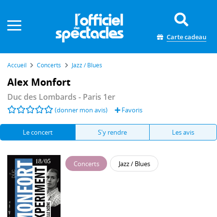
Panneau de gestion des cookies
Carte cadeau
Accueil
Concerts
Jazz / Blues
Alex Monfort
Duc des Lombards
- Paris 1er
(donner mon avis)
Favoris
Le concert
S'y rendre
Les avis
Concerts
Jazz / Blues