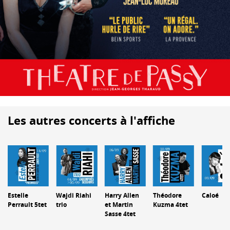
Les autres concerts à l'affiche
Estelle
Wajdi Riahi
Harry Allen
Théodore
Caloé
Perrault 5tet
trio
et Martin
Kuzma 4tet
Sasse 4tet