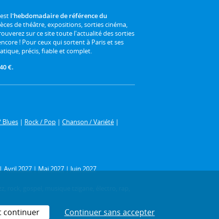
 est
l'hebdomadaire de référence du
ièces de théâtre, expositions, sorties cinéma,
rouverez sur ce site toute l'actualité des sorties
 encore ! Pour ceux qui sortent à Paris et ses
atique, précis, fiable et complet.
40 €.
/ Blues
|
Rock / Pop
|
Chanson / Variété
|
|
Avril 2027
|
Mai 2027
|
Juin 2027
z, rock, gospel, musique tzigane, électro, rap,
t continuer
Continuer sans accepter