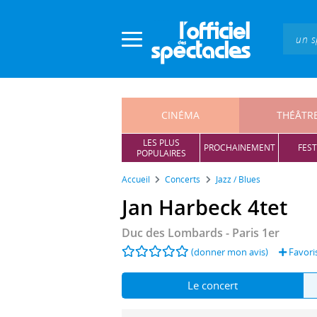
Panneau de gestion des cookies
CINÉMA
THÉÂTR
LES PLUS
PROCHAINEMENT
FEST
POPULAIRES
Accueil
Concerts
Jazz / Blues
Jan Harbeck 4tet
Duc des Lombards
- Paris 1er
(donner mon avis)
Favori
Le concert