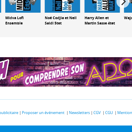
Midva Lofi
Noé Codjia et Neil
Harry Allen et
Wajd
Ensemble
Saidi 5tet
Martin Sasse 4tet
publicitaire
Proposer un événement
Newsletters
CGV
CGU
Mentions