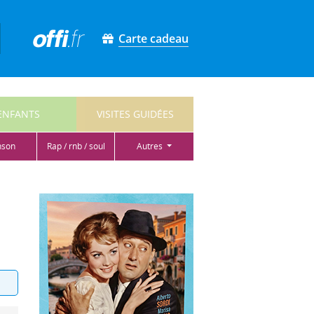
Carte cadeau
ENFANTS
VISITES GUIDÉES
nson
rap / rnb / soul
autres