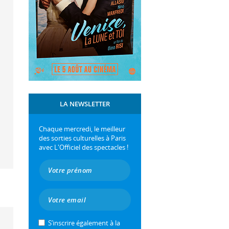
LA NEWSLETTER
Chaque mercredi, le meilleur
des sorties culturelles à Paris
avec L'Officiel des spectacles !
S’inscrire également à la