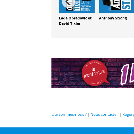
llaume
Olivier Temime
Lada Obradović et
Anthony Strong
4tet
David Tixier
Qui sommes-nous ?
Nous contacter
Régie 