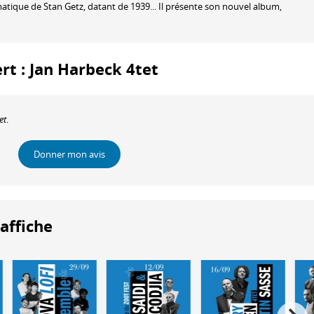
tique de Stan Getz, datant de 1939... Il présente son nouvel album,
ert : Jan Harbeck 4tet
et
.
Donner mon avis
'affiche