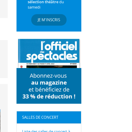
sélection théâtre
du
samedi
JE M'INSCRIS
SALLES DE CONCERT
Liste des salles de concert à