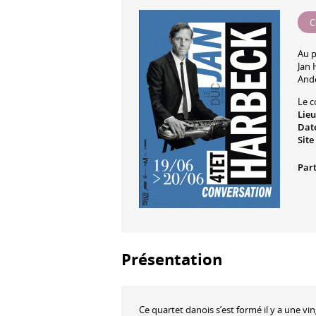
C
Au 
Jan 
And
Le c
Lieu
Date
Site
Part
Présentation
Ce quartet danois s’est formé il y a une v