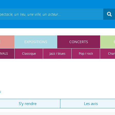
E
EXPOSITIONS
CONCERTS
IVALS
classique
jazz / blues
pop / rock
cha
s
S'y rendre
Les avis