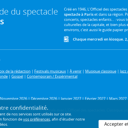
ide du spectacle
Créé en 1946, L'Officiel des spectacles
spectacle à Paris
et dans sa région. P
is
concerts, spectacles enfants... : vous t
culturelles de la capitale, et bien plus
environs, c'est aussi le guide papier pr
Chaque mercredi en kiosque. 2,
6
ix de la rédaction
|
Festivals musicaux
|
À venir
|
Musique classique
|
Jazz 
onde
|
Gospel
|
Contemporain / Expérimental
Novembre 2026
|
Décembre 2026
|
Janvier 2027
|
Février 2027
|
Mars 2027
re confidentialité.
26 des concerts dans la capitale avec L'Officiel des spectacles. Classique, jaz
de nos services sont utilisés sur ce site.
en fonction de
vos préférences
, afin d'étudier notre
Accepter e
déos.