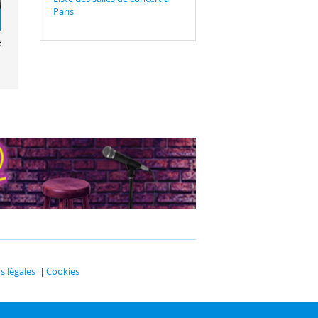
Paris
i Riahi trio
 légales
Cookies