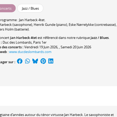
oncerts
Jazz / Blues
programme :
Jan Harbeck
4tet.
Harbeck
(saxophone),
Henrik Gunde
(piano),
Eske Nørrelykke
(contrebasse),
ers Holm
(batterie).
oncert
Jan Harbeck 4tet
est référencé dans notre rubrique
Jazz / Blues
.
 :
Duc des Lombards
, Paris 1er
 des concerts :
Vendredi 19 Juin 2026, , Samedi 20 Juin 2026
 web
:
www.ducdeslombards.com
ager sur :
ingtaine d’années autour du ténor virtuose Jan Harbeck. Le saxophoniste et