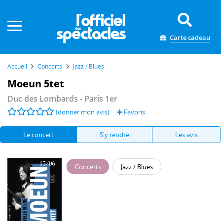
Panneau de gestion des cookies
Carte cadeau
Accueil
Concerts
Jazz / Blues
Moeun 5tet
Duc des Lombards
- Paris 1er
(donner mon avis)
Favoris
Le concert
S'y rendre
Les avis
Concerts
Jazz / Blues