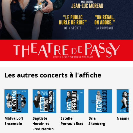
Les autres concerts à l'affiche
Midva Lofi
Baptiste
Estelle
Bria
Naama
Ensemble
Herbin et
Perrault 5tet
Skonberg
Fred Nardin