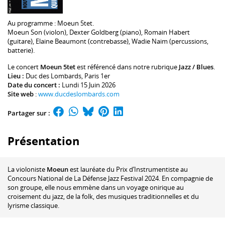
Au programme :
Moeun 5tet.
Moeun Son
(violon),
Dexter Goldberg
(piano),
Romain Habert
(guitare),
Elaine Beaumont
(contrebasse),
Wadie Naim
(percussions,
batterie).
Le concert
Moeun 5tet
est référencé dans notre rubrique
Jazz / Blues
.
Lieu :
Duc des Lombards
, Paris 1er
Date du concert :
Lundi 15 Juin 2026
Site web
:
www.ducdeslombards.com
Partager sur :
Présentation
La violoniste
Moeun
est lauréate du Prix d’Instrumentiste au
Concours National de La Défense Jazz Festival 2024. En compagnie de
son groupe, elle nous emmène dans un voyage onirique au
croisement du jazz, de la folk, des musiques traditionnelles et du
lyrisme classique.