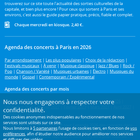
trouverez sur ce site toute l'actualité des sorties culturelles de la
capitale, et bien plus encore ! Pour ceux qui sortent à Paris et ses
environs, c'est aussi le guide papier pratique, précis, fiable et complet.
Chaque mercredi en kiosque. 2,40 €.
Agenda des concerts à Paris en 2026
Par arrondissement
|
Les plus populaires
|
Choix de la rédaction
|
Festivals musicaux
|
À venir
|
Musique classique
|
Jazz / Blues
|
Rock /
Pop
|
Chanson / Variété
|
Musiques urbaines
|
Électro
|
Musiques du
monde
|
Gospel
|
Contemporain / Expérimental
Agenda des concerts par mois
Nous nous engageons à respecter votre
Août 2026
|
Septembre 2026
|
Octobre 2026
|
Novembre 2026
|
Décembre 2026
|
Janvier 2027
|
Février 2027
|
Mars 2027
|
Avril 2027
|
confidentialité.
Mai 2027
|
Juin 2027
Des cookies anonymes indispensables au fonctionnement de nos
services sont utilisés sur ce site.
Un concert à Paris ?
Retrouvez tout l'agenda 2026 des concerts dans
Nous limitons à
5 partenaires
l’usage de cookies tiers, en fonction de
vos
la capitale avec L'Officiel des spectacles. Classique, jazz, rock, gospel,
préférences
, afin d'étudier notre audience pour améliorer nos services
musique tzigane, électro, rap, soul et funk... : il y en a pour tous les
et diffuser des vidéos.