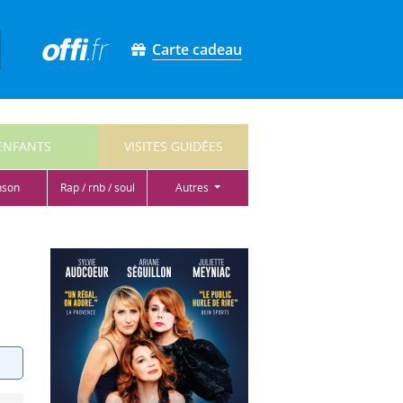
Carte cadeau
ENFANTS
VISITES GUIDÉES
nson
rap / rnb / soul
autres