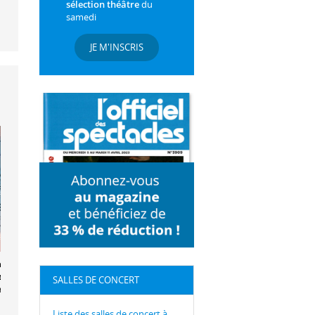
sélection théâtre
du
samedi
JE M'INSCRIS
estre Paris
sik et
SALLES DE CONCERT
rand Cervera
Liste des salles de concert à