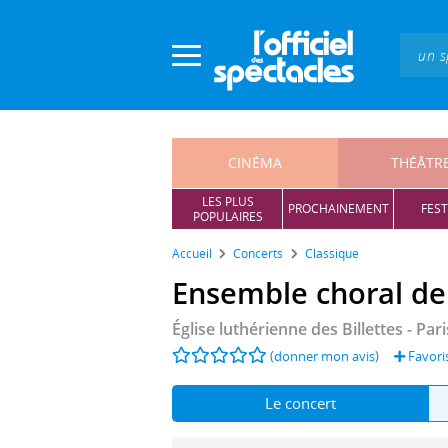
Panneau de gestion des cookies
CINÉMA
THÉÂTR
LES PLUS
PROCHAINEMENT
FEST
POPULAIRES
Accueil
Concerts
Classique
Ensemble choral de
Église luthérienne des Billettes
- Pari
(donner mon avis)
Favori
Le concert