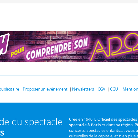
publicitaire
Proposer un événement
Newsletters
CGV
CGU
Mentions
ide du spectacle
Créé en 1946, L'Officiel des spectacles
spectacle à Paris
et dans sa région. P
is
concerts, spectacles enfants... : vous t
culturelles de la capitale, et bien plus