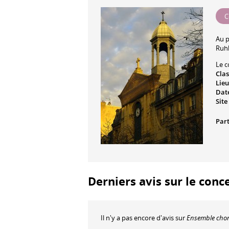
C
Au 
Ruh
Le c
Cla
Lieu
Date
Site
Part
Derniers avis sur le conc
Il n'y a pas encore d'avis sur
Ensemble chor