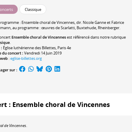
oncerts
Classique
programme :
Ensemble choral de Vincennes
, dir.
Nicole Ganne
et
Fabrice
lmann
, au programme : œuvres de Scarlatti, Buxtehude, Rheinberger.
oncert
Ensemble choral de Vincennes
est référencé dans notre rubrique
ssique
.
 :
Église luthérienne des Billettes
, Paris 4e
 du concert :
Vendredi 14 Juin 2019
 web
:
eglise-billettes.org
ager sur :
ert : Ensemble choral de Vincennes
al de Vincennes
.