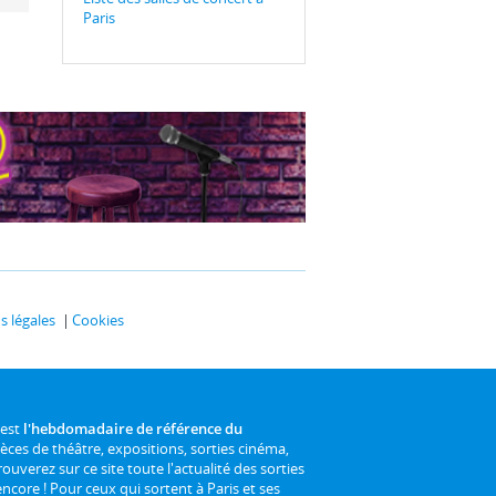
Paris
 légales
Cookies
 est
l'hebdomadaire de référence du
ièces de théâtre, expositions, sorties cinéma,
rouverez sur ce site toute l'actualité des sorties
 encore ! Pour ceux qui sortent à Paris et ses