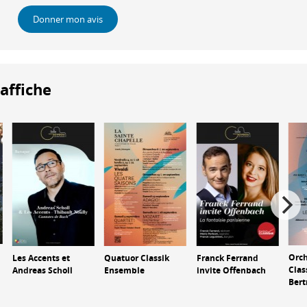
Donner mon avis
'affiche
Orch
Les Accents et
Quatuor Classik
Franck Ferrand
Clas
Andreas Scholl
Ensemble
invite Offenbach
Bert