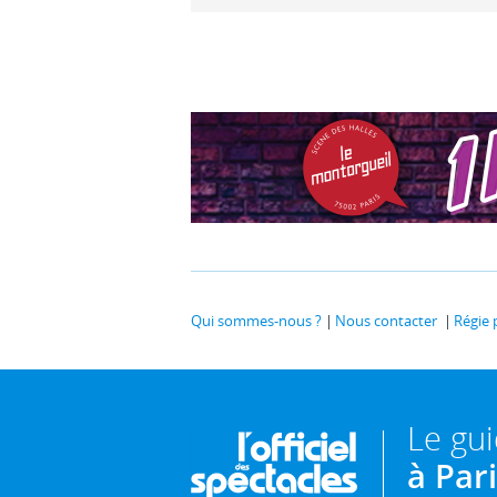
Qui sommes-nous ?
Nous contacter
Régie 
Le gu
à Par