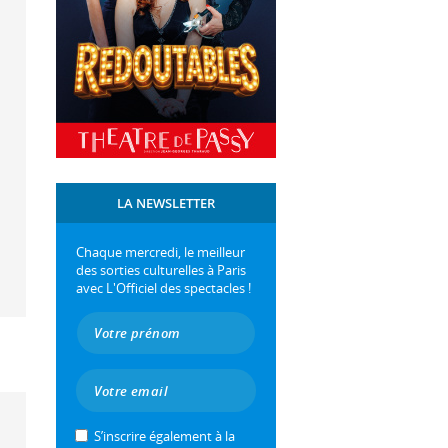
LA NEWSLETTER
Chaque mercredi, le meilleur
des sorties culturelles à Paris
avec L'Officiel des spectacles !
S’inscrire également à la