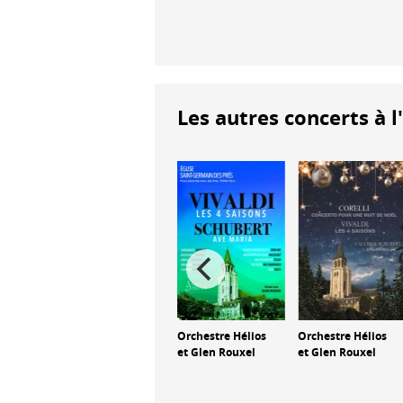
Les autres concerts à l
geois
Orchestre Hélios
Orchestre Hélios
Beethoven :
artie
et Glen Rouxel
et Glen Rouxel
Symphonie n°9