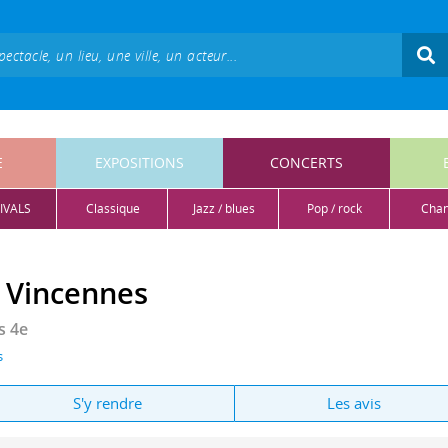
E
EXPOSITIONS
CONCERTS
IVALS
classique
jazz / blues
pop / rock
cha
 Vincennes
s 4e
s
S'y rendre
Les avis