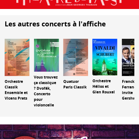
Les autres concerts à l'affiche
Vous trouvez
Orchestre
Quatuor
Orchestre
Franck
ça classique
Hélios et
Paris Classik
Classik
Ferrand
? Dvořák,
Glen Rouxel
Ensemble et
invite
Concerto
Vicens Prats
Gershwi
pour
violoncelle