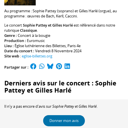
Au programme :
Sophie Pattey
(soprano) et
Gilles Harlé
(orgue), au
programme : œuvres de Bach, Kerll, Caccini.
Le concert
Sophie Pattey et Gilles Harlé
est référencé dans notre
rubrique
Classique
.
Genre :
Concert à la bougie
Production :
Euromusic
Lieu :
Église luthérienne des Billettes
, Paris 4e
Date du concert :
Vendredi 8 Novembre 2024
Site web
:
eglise-billettes.org
Partager sur :
Derniers avis sur le concert : Sophie
Pattey et Gilles Harlé
Il n'y a pas encore d'avis sur
Sophie Pattey et Gilles Harlé
.
Donner mon avis