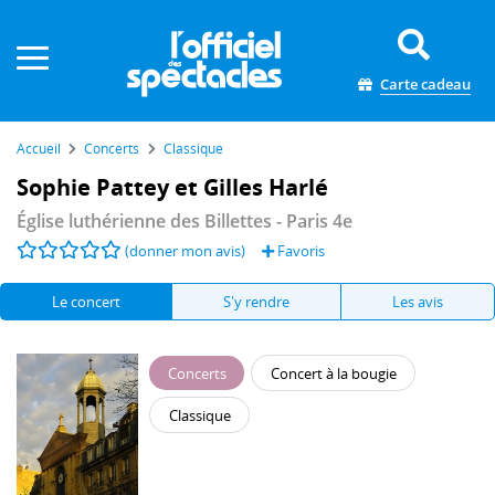
Panneau de gestion des cookies
Carte cadeau
Accueil
Concerts
Classique
Sophie Pattey et Gilles Harlé
Église luthérienne des Billettes
- Paris 4e
(donner mon avis)
Favoris
Le concert
S'y rendre
Les avis
Concerts
Concert à la bougie
Classique