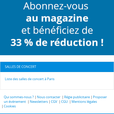
SALLES DE CONCERT
Liste des salles de concert à Paris
Qui sommes-nous ?
Nous contacter
Régie publicitaire
Proposer
un événement
Newsletters
CGV
CGU
Mentions légales
Cookies