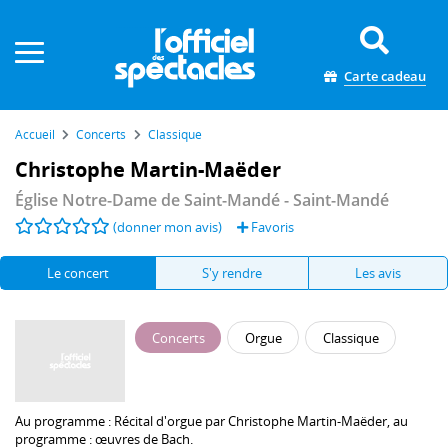
Panneau de gestion des cookies
Carte cadeau
Accueil
Concerts
Classique
Christophe Martin-Maëder
Église Notre-Dame de Saint-Mandé
- Saint-Mandé
(donner mon avis)
Favoris
Le concert
S'y rendre
Les avis
Concerts
Orgue
Classique
Au programme :
Récital d'orgue par
Christophe Martin-Maëder
, au
programme : œuvres de Bach.