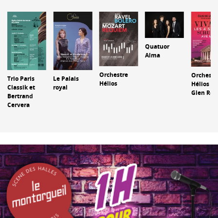
Quatuor
Alma
Orchestre
Orchestr
Le Palais
Trio Paris
Hélios
Hélios et
royal
Classik et
Glen Rou
Bertrand
Cervera