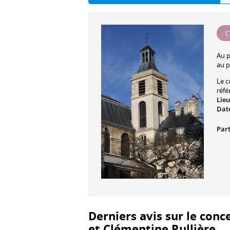
C
Au 
au p
Le c
réfé
Lieu
Date
Part
Derniers avis sur le conc
et Clémentine Rullière