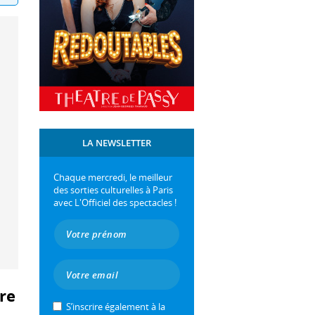
LA NEWSLETTER
Chaque mercredi, le meilleur
des sorties culturelles à Paris
avec L'Officiel des spectacles !
ère
S’inscrire également à la