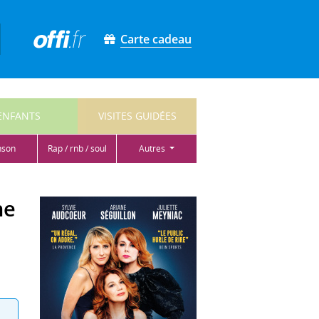
Carte cadeau
ENFANTS
VISITES GUIDÉES
nson
rap / rnb / soul
autres
ne