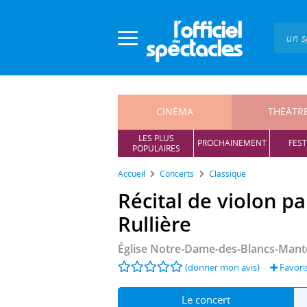
Panneau de gestion des cookies
CINÉMA
THÉÂTR
LES PLUS
PROCHAINEMENT
FEST
POPULAIRES
Accueil
Concerts
Classique
Récital de violon p
Rullière
Église Notre-Dame-des-Blancs-Man
(donner mon avis)
Favori
Le concert