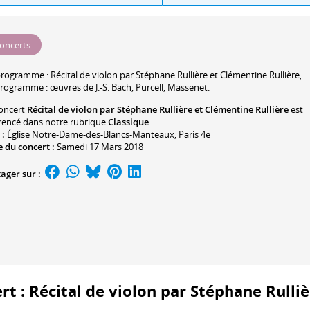
oncerts
programme :
Récital de violon par
Stéphane Rullière
et
Clémentine Rullière
,
rogramme : œuvres de J.-S. Bach, Purcell, Massenet.
oncert
Récital de violon par Stéphane Rullière et Clémentine Rullière
est
rencé dans notre rubrique
Classique
.
 :
Église Notre-Dame-des-Blancs-Manteaux
, Paris 4e
 du concert :
Samedi 17 Mars 2018
ager sur :
ert : Récital de violon par Stéphane Rulli