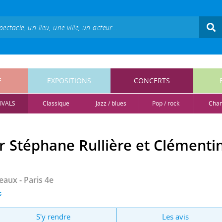
E
EXPOSITIONS
CONCERTS
IVALS
classique
jazz / blues
pop / rock
cha
ar Stéphane Rullière et Clémenti
teaux
- Paris 4e
s
S'y rendre
Les avis