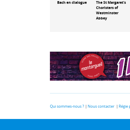
Bach en dialogue
The St Margaret's
Symphony
aris
Choristers of
Orchestra
Westminster
rvera
Abbey
Qui sommes-nous ?
Nous contacter
Régie 