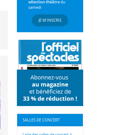
sélection théâtre
du
samedi
JE M'INSCRIS
SALLES DE CONCERT
thoven
Liste des salles de concert à